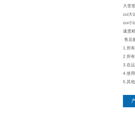
大变形
zui大
zui小
速度精
售后
1.所
2.
3.
4.使
5.其