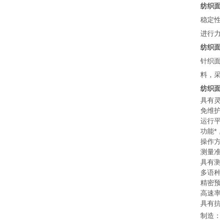
纺织面
稳定
进行
纺织
针织
料，
纺织
具有
免维
运行
功能
操作
测量
具有
多语
精密
高速
具有
制造