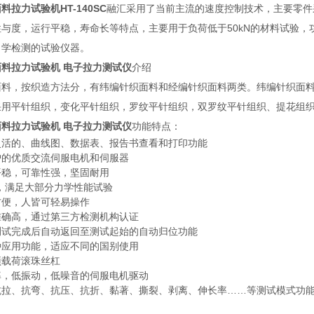
料拉力试验机HT-140SC
融汇采用了当前主流的速度控制技术，主要零件
性与度，运行平稳，寿命长等特点，主要用于负荷低于50kN的材料试验
力学检测的试验仪器。
面料拉力试验机 电子拉力测试仪
介绍
面料，按织造方法分，有纬编针织面料和经编针织面料两类。纬编针织面
采用平针组织，变化平针组织，罗纹平针组织，双罗纹平针组织、提花组
面料拉力试验机 电子拉力测试仪
功能特点：
灵活的、曲线图、数据表、报告书查看和打印功能
护的优质交流伺服电机和伺服器
平稳，可靠性强，坚固耐用
*，满足大部分力学性能试验
方便，人皆可轻易操作
准确高，通过第三方检测机构认证
测试完成后自动返回至测试起始的自动归位功能
种应用功能，适应不同的国别使用
预载荷滚珠丝杠
率，低振动，低噪音的伺服电机驱动
抗拉、抗弯、抗压、抗折、黏著、撕裂、剥离、伸长率……等测试模式功
：