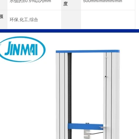
示值的±0.5%以内mm
500mm/minmm/min
度
领
环保,化工,综合