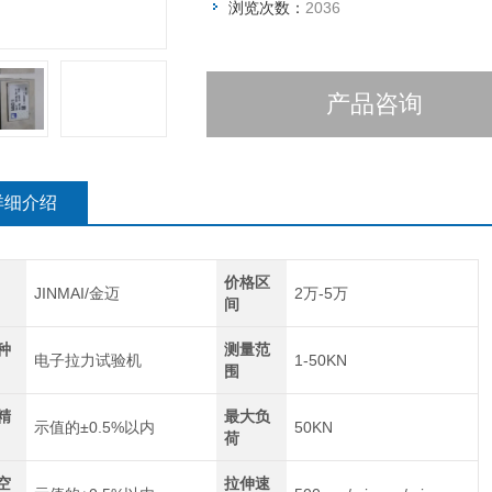
浏览次数：
2036
产品咨询
详细介绍
价格区
JINMAI/金迈
2万-5万
间
种
测量范
电子拉力试验机
1-50KN
围
精
最大负
示值的±0.5%以内
50KN
荷
空
拉伸速