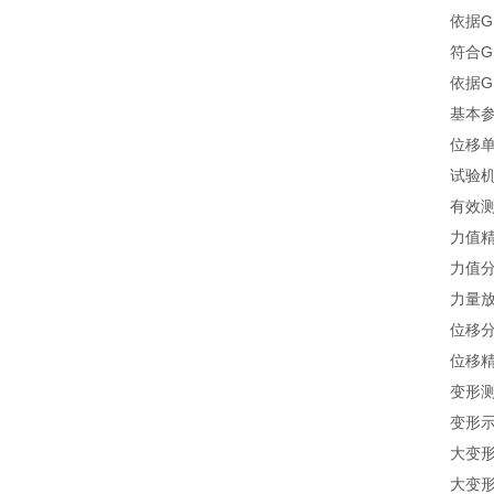
依据G
符合GB
依据G
基本
位移单
试验机
有效测
力值精
力值分解
力量
位移分
位移精
变形测
变形示
大变形
大变形