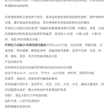
还可以织成纤维层，纤维的充填能有效地提高塑料的强度和刚度。纤维增强塑
料属刚性结构材料。
纤维增强塑料主要有两个组分。基体是热固性塑料或热塑性塑料，用纤维材料
充填。通常基体的强度较低，而纤维填料具有较高的刚性但呈脆性。
纤维拉力试验仪具有更宽广准确的加载速度和测力范围，对载荷、变形、位移
的测量和控制有更高的精度和灵敏度，具有应力-应变、力量-位移、力量-时
间、强度-时间等模式功能；
纤维拉力试验仪 剥离强度试验机
可求出zui大力值、抗拉强度、弯曲强度、压
缩强度、弹性模量、断裂延伸率、屈服强度等参数，适用于拉伸、压缩、剥
离、撕裂、剪切…等力学性能试验及分析
产品性能介绍
具有测试完成后自动返回至测试起始的自动归位功能
自动计算zui大力、zui小力、平均力、zui大变形、伸长率、强度等功能
高速率，低振动，低噪音的伺服电机驱动
具有机械行程开关；急停开关；过流，过压，欠流，欠压，漏电过载保护；软
件过载限位保护；断点停机保护等多重保护装置
功能*，满足大部分力学性能试验
操作方便，人皆可轻易操作
精密预载荷滚珠丝杠