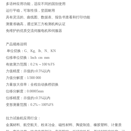
多语种应用功能，适应不同的国别使用
运行平稳，可靠性强，坚固耐用
具有灵活的、曲线图、数据表、报告书查看和打印功能
测量准确高，通过第三方检测机构认证
免维护的优质交流伺服电机和伺服器
产品规格说明
单位切换：G、Kg、lb、N、KN
位移单位切换：Inch cm mm
有效测力范围：0.2％～100％FS
力值精度：示值的±0.5%以内
力值分解度：1/300 000
力量放大倍率：全程自动换档切换
位移分解度：0.00005mm
位移精度：示值的±0.5%以内
变形测量范围：0.2%～100%FS
拉力试验机应用行业：
金属材料、航空航天、粉末冶金、磁性材料、陶瓷制造、橡胶塑料、计量质