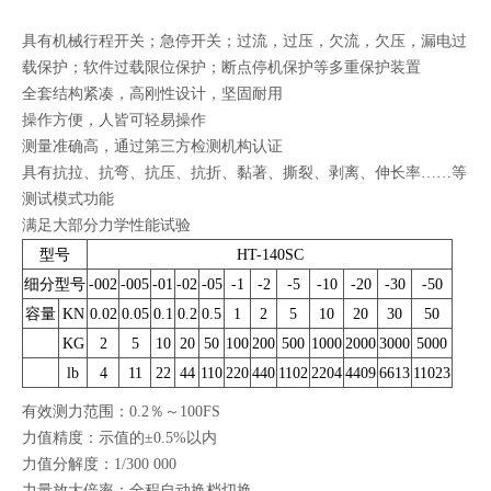
具有机械行程开关；急停开关；过流，过压，欠流，欠压，漏电过
载保护；软件过载限位保护；断点停机保护等多重保护装置
全套结构紧凑，高刚性设计，坚固耐用
操作方便，人皆可轻易操作
测量准确高，通过第三方检测机构认证
具有抗拉、抗弯、抗压、抗折、黏著、撕裂、剥离、伸长率……等
测试模式功能
满足大部分力学性能试验
型号
HT-140SC
细分型号
-002
-005
-01
-02
-05
-1
-2
-5
-10
-20
-30
-50
容量
KN
0.02
0.05
0.1
0.2
0.5
1
2
5
10
20
30
50
KG
2
5
10
20
50
100
200
500
1000
2000
3000
5000
lb
4
11
22
44
110
220
440
1102
2204
4409
6613
11023
有效测力范围：0.2％～100FS
力值精度：示值的±0.5%以内
力值分解度：1/300 000
力量放大倍率：全程自动换档切换