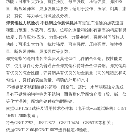
功能；可求出大力值、抗拉强度、弯曲强度、压缩强度、弹性模
量、断裂延伸率、屈服强度等参数，适用于拉伸、压缩、剥离、撕
裂、剪切…等力学性能试验及分析。
弹簧钢拉力试验机 不锈钢拉伸测试机
具有更宽广准确的加载速度
和测力范围，对载荷、变形、位移的测量和控制有更高的精度和灵
敏度，具有应力-应变、力量-位移、力量-时间、强度-时间等模式
功能；可求出大力值、抗拉强度、弯曲强度、压缩强度、弹性模
量、断裂延伸率、屈服强度等参数。
弹簧钢指的是制造各类弹簧及其他弹性元件的合金钢。按性能要
求、使用条件可分为普通合金弹簧钢和特殊合金弹簧钢。弹簧钢具
有优良的综合性能，弹簧钢具有优良的冶金质量（高的纯洁度和均
匀性）、良好的表面质量、精确的外形和尺寸
不锈钢是不锈耐酸钢的简称，耐空气、蒸汽、水等弱腐蚀介质或
具有不锈性的钢种称为不锈钢；而将耐化学腐蚀介质（酸、碱、盐
等化学浸蚀）腐蚀的钢种称为耐酸钢。
依据GB/T2611试验及通用技术条件和《电子式wan能试验机》GB/T
16491-2008/制造；
符合GB/T 2792、 JB/T2872、GB/T10424、GB/5319等相关；
依据GB/T12160和GB/T16825进行检定和验收。