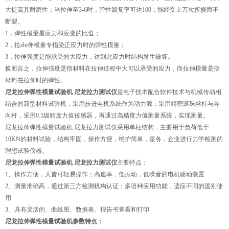
大提高其耐磨性；当拉伸至3-6时，弹性回复率可达100；能经受上万次折挠而不
断裂。
1，弹性模量是应力和应变的比值；
2，拉zhi伸模量专指受正应力时的弹性模量；
3，拉伸强度是能承受的大应力，达到此应力时结构发生破坏。
换而言之，拉伸强度是指材料在拉伸过程中大可以承受的应力，而拉伸模量是指
材料在拉伸时的弹性。
尼龙拉伸弹性模量试验机 尼龙拉力测试仪
是电子技术配合软件技术与机械传动相
结合的新型材料试验机，采用步进电机系统作为动力源；采用精密滚珠丝杠与导
向杆，采用0.5级精度力值传感器，再通过高精度力值测量系统，实现测量。
尼龙拉伸弹性模量试验机 尼龙拉力测试仪
采用单柱结构，主要用于负荷低于
10KN的材料试验，结构牢固，操作方便，维护简单，是各，企业进行力学检测的
理想试验仪器。
尼龙拉伸弹性模量试验机 尼龙拉力测试仪
主要特点：
1、操作方便，人皆可轻易操作；高速率，低振动，低噪音的电机驱动装置
2、测量准确高，通过第三方检测机构认证；多语种应用功能，适应不同的国别使
用
3、具有灵活的、曲线图、数据表、报告书查看和打印
尼龙拉伸弹性模量试验机参数特点：