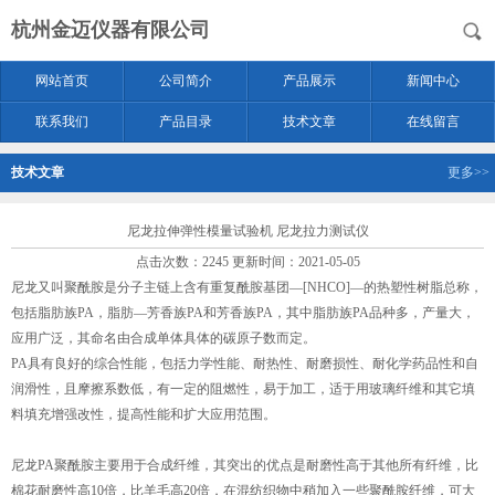
杭州金迈仪器有限公司
网站首页
公司简介
产品展示
新闻中心
联系我们
产品目录
技术文章
在线留言
技术文章
更多>>
尼龙拉伸弹性模量试验机 尼龙拉力测试仪
点击次数：2245 更新时间：2021-05-05
尼龙又叫聚酰胺是分子主链上含有重复酰胺基团—[NHCO]—的热塑性树脂总称，
包括脂肪族PA，脂肪—芳香族PA和芳香族PA，其中脂肪族PA品种多，产量大，
应用广泛，其命名由合成单体具体的碳原子数而定。
PA具有良好的综合性能，包括力学性能、耐热性、耐磨损性、耐化学药品性和自
润滑性，且摩擦系数低，有一定的阻燃性，易于加工，适于用玻璃纤维和其它填
料填充增强改性，提高性能和扩大应用范围。
尼龙PA聚酰胺主要用于合成纤维，其突出的优点是耐磨性高于其他所有纤维，比
棉花耐磨性高10倍，比羊毛高20倍，在混纺织物中稍加入一些聚酰胺纤维，可大