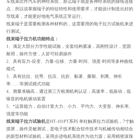
车线束比作汽车的神经系统，那么端子就是各神经系统的脉络连接
点，所以说掌握端子的特征特性和使用要求，才能设计制造出好的
导线束，才能更好地电气系统正常运行。
线束端子是需要检测各种材料的，这需要用的电子拉力试验机来进
行测试。
线束端子拉力机功能特点：
1、满足大部分力学性能试验，全套结构紧凑，高刚性设计，坚固
耐用，操作方便，人皆可轻易操作
2、具有应力-应变、力量-位移、力量-时间、强度-时间等多种曲线
模式
3、具有抗拉、抗弯、抗压、抗折、黏著、撕裂、剥离、伸长
率……等测试模式功能
4、测量准确高，通过第三方检测机构认证，高速率，低振动，低
噪音的电机驱动装置
5、*运算能力，自动计算大力、小力、平均力、大变形、伸长率、
强度等功能
线束端子拉力试验机
是HT-101PT系列 单柱触屏拉力试验机，7寸触
摸屏，操作灵敏测试，
是电子技术配合软件技术与机械传动相结合
的新型材料试验机，采用步进电机系统作为动力源；采用精密滚珠