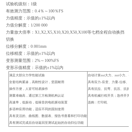
试验机级别：1级
有效测力范围：0.4％～100％FS
力值精度：示值的±1%以内
力值分解度：1/200 000
力量放大倍率：X1,X2,X5,X10,X20,X50,X100等七档全程自动换挡
切换
位移分解度：0.001mm
位移精度：示值的±1%以内
变形测量范围：2%～100%FS
变形示值精度：示值的±1%以内
满足大部分力学性能试验
自动计算
zui
大力、
zui
小力、平
全套结构紧凑，高刚性设计，坚固耐用
具有应力-应变、力量-位移、
操作方便，人皆可轻易操作
具有抗拉、抗弯、抗压、抗折
测量准确高，通过第三方检测机构认证
具有机械行程开关；急停开关
高速率，低振动，低噪音的电机驱动装置
选购：打印机
多语种应用功能，适应不同的国别使用
具有灵活的、曲线图、数据表、报告书查看和打印功能
具有测试完成后自动返回至测试起始的自动归位功能