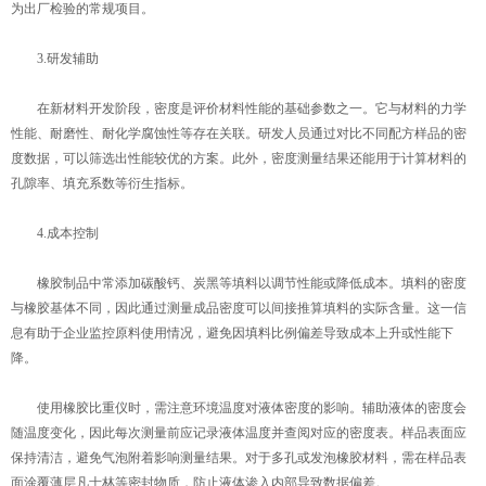
为出厂检验的常规项目。
3.研发辅助
在新材料开发阶段，密度是评价材料性能的基础参数之一。它与材料的力学
性能、耐磨性、耐化学腐蚀性等存在关联。研发人员通过对比不同配方样品的密
度数据，可以筛选出性能较优的方案。此外，密度测量结果还能用于计算材料的
孔隙率、填充系数等衍生指标。
4.成本控制
橡胶制品中常添加碳酸钙、炭黑等填料以调节性能或降低成本。填料的密度
与橡胶基体不同，因此通过测量成品密度可以间接推算填料的实际含量。这一信
息有助于企业监控原料使用情况，避免因填料比例偏差导致成本上升或性能下
降。
使用橡胶比重仪时，需注意环境温度对液体密度的影响。辅助液体的密度会
随温度变化，因此每次测量前应记录液体温度并查阅对应的密度表。样品表面应
保持清洁，避免气泡附着影响测量结果。对于多孔或发泡橡胶材料，需在样品表
面涂覆薄层凡士林等密封物质，防止液体渗入内部导致数据偏差。