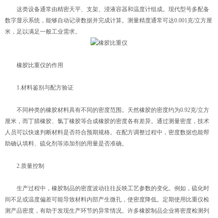
这类设备通常由精密天平、支架、浸液容器和温度计组成。现代型号多配备
数字显示系统，能够自动记录数据并完成计算。测量精度通常可达0.001克/立方厘
米，足以满足一般工业需求。
橡胶比重仪的作用
1.材料鉴别与配方验证
不同种类的橡胶材料具有不同的密度范围。天然橡胶的密度约为0.92克/立方
厘米，而丁腈橡胶、氯丁橡胶等合成橡胶的密度各有差异。通过测量密度，技术
人员可以快速判断材料是否符合预期规格。在配方调整过程中，密度数据也能帮
助确认填料、硫化剂等添加剂的用量是否准确。
2.质量控制
生产过程中，橡胶制品的密度波动往往反映工艺参数的变化。例如，硫化时
间不足或温度偏差可能导致材料内部产生微孔，使密度降低。定期使用比重仪检
测产品密度，有助于发现生产环节的异常情况。许多橡胶制品企业将密度检测列