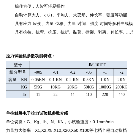
操作方便，人皆可轻易操作
自动计算大力、小力、平均力、大变形、伸长率、强度等功能
具有应力-应变、力量-位移、力量-时间、强度-时间等多种曲线
具有抗拉、抗弯、抗压、抗折、黏著、撕裂、剥离、伸长率……
拉力试验机参数功能特点：
型号
JM-101PT
细分型号
-005
-01
-02
-05
-1
-2
容量
KN
0.05KN
0.1 KN
0.2 KN
0.5KN
1 KN
2KN
KG
5KG
10KG
20KG
50KG
100KG
200KG
lb
11
22
44
110
220
440
单柱触屏电子拉力试验机参数介绍
单位切换：G、Kg、lb、N、KN，小试验速度：0.1mm/min
力量放大倍率：X1,X2,X5,X10,X20,X50,X100等七档全程自动换挡