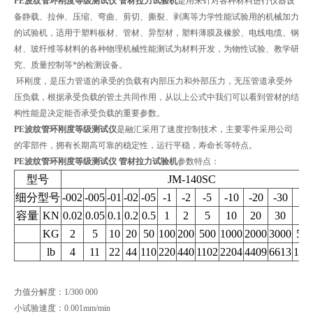
PE波纹管环刚度等级测试仪 管材拉力试验机
是用来针对各种材料进行仪器设
备静载、拉伸、压缩、弯曲、剪切、撕裂、剥离等力学性能试验用的机械加力
的试验机，适用于塑料板材、管材、异型材，塑料薄膜及橡胶、电线电缆、钢
材、玻纤维等材料的各种物理机械性能测试为材料开发，为物性试验、教学研
究、质量控制等*的检测设备。
环刚度，是压力管道的承受的负载有内部压力和外部压力，无压管道承受外
压负载，根据承受负载的管土共同作用，从以上公式中我们可以看到管材的结
构性能是决定能否承受负载的重要参数。
PE波纹管环刚度等级测试仪
是融汇采用了速度控制技术，主要零件采用公司
的零部件，拥有长期高可靠的稳定性，
运行平稳，寿命长等特点。
PE波纹管环刚度等级测试仪 管材拉力试验机
参数特点：
型号
JM-140SC
细分型号
-002
-005
-01
-02
-05
-1
-2
-5
-10
-20
-30
-5
容量
KN
0.02
0.05
0.1
0.2
0.5
1
2
5
10
20
30
50
KG
2
5
10
20
50
100
200
500
1000
2000
3000
500
lb
4
11
22
44
110
220
440
1102
2204
4409
6613
110
力值分解度：1/300 000
小试验速度：0.001mm/min