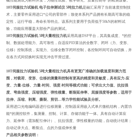
械性能测试为材料开发，为物性试验、教学研究、质量控制等*的检测设备。
10T伺服拉力试验机 电子拉伸测试仪 5吨拉力机
是融汇采用了当前速度控制技
术，主要零件采用进口*公司的零部件；致使本系列产品拥有长期高可靠的稳
定性
，运行平稳，寿命长等特点。该系列主要用于负荷低于50kN的材料试
验，功能应用覆盖大部份产品的测试。
10T伺服拉力试验机 5吨大量程拉力机
采用高速DSP平台，其高集成度、*的控
制、数据处理能力、高可靠性，自适应PID算法的全数字、闭环（力、变形、
位移）控制系统，实现力、位移全数字闭环控制，各控制环间可自动切换，并
在各方式间切换时实现无冲击平滑过渡。
10T伺服拉力试验机 5吨大量程拉力机
具有更宽广准确的加载速度和测力范
围，对载荷、变形、位移的测量和控制有更高的精度和灵敏度，具有应力-应
变、力量-位移、力量-时间、强度-时间等模式功能；可求出大力值、抗拉强
度、弯曲强度、压缩强度、弹性模量、断裂延伸率、屈服强度等参数，适用于
拉伸、压缩、剥离、撕裂、剪切…等力学性能试验及分析。
采用进口光电编码器进行位移测量，控制器采用嵌入式单片微机结构，内置功
能*的测控软件，集测量、控制、计算、存储功能于一体。具有自动计算应
力、延伸率（需加配引伸计）、抗拉强度、弹性模量的功能，自动统计结果；
自动记录大点、断裂点、点的力值或伸长量
产品相关参数说明：