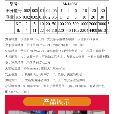
型号
JM-140SC
细分型号
-002
-005
-01
-02
-05
-1
-2
-5
-10
-20
-30
-5
容量
KN
0.02
0.05
0.1
0.2
0.5
1
2
5
10
20
30
50
KG
2
5
10
20
50
100
200
500
1000
2000
3000
500
lb
4
11
22
44
110
220
440
1102
2204
4409
6613
110
力值精度：示值的±0.5%以内，大变形示值误差极限：示值的±5%以内
变形示值精度：示值的±0.5%以内，力值分解度：1/300 000
位移精度：示值的±0.5%以内，超载保护：超过大负荷10％，机器自动保护
夹具配置：拉力夹具一组；可选购其它夹具，力量放大倍率：全程自动换档切
换，速度精度：示值的±0.5%以内
大试验速度：500mm/min；选购大1000mm/min
安全装置：1、机械行程开关保护 2、急停开关紧急制动
停机方式：1、大断裂值自动停机 2、上下限安全设定停机
小试验速度：0.001mm/min，大变形测量范围：(10～1000)mm，有效测力范
围：0.2％～100FS