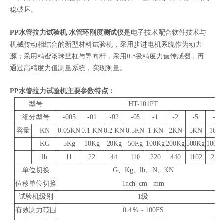
稳破坏。
PP水管拉力试验机 水管环刚度测试仪
是电子技术配合软件技术与
机械传动相结合的新型材料试验机，采用步进电机系统作为动力
源；采用精密滚珠丝杠与导向杆，采用0.5级精度力值传感器，再
通过高精度力值测量系统，实现测量。
PP水管拉力试验机主要参数特点：
型号
HT-101PT
细分型号
-005
-01
-02
-05
-1
-2
-5
-1
容量
KN
0.05KN
0.1 KN
0.2 KN
0.5KN
1 KN
2KN
5KN
10
KG
5Kg
10Kg
20Kg
50Kg
100Kg
200Kg
500Kg
100
lb
11
22
44
110
220
440
1102
22
单位切换
G、Kg、lb、N、KN
位移单位切换
Inch cm mm
试验机级别
1级
有效测力范围
0.4％～100FS