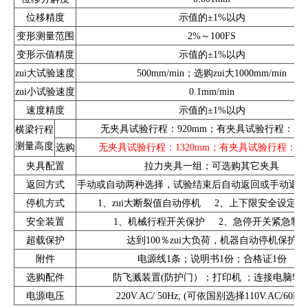
位移精度
示值的±1%以内
变形测量范围
2%～100FS
变形示值精度
示值的±1%以内
zui大试验速度
500mm/min；选购zui大1000mm/min
zui小试验速度
0.1mm/min
速度精度
示值的±1%以内
无夹具试验行程：920mm；有夹具试验行程：320
横梁行程
测量高度
选购
无夹具试验行程：1320mm；有夹具试验行程：72
夹具配置
拉力夹具一组；可选购其它夹具
返回方式
手动或自动两种选择，试验结束后自动返回或手动返回
停机方式
1、zui大断裂值自动停机 2、上下限安全设定
安全装置
1、机械行程开关保护 2、急停开关紧急制
超载保护
达到100％zui大负荷，机器自动停机保护
附件
电源线1条；说明书1份；合格证1份
选购配件
防飞溅装置(防护门）；打印机 ；连接电脑软
电源电压
220V.AC/ 50Hz; (可依国别选择110V.AC/60Hz)