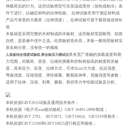
伸载荷后的行为。这些试验类型可在室温或受控（加热或制冷）条
件下进行，以确定材料的拉伸性能。 拉伸试验常用于测定材料或
产品可承受的大载荷（拉伸强度）。拉伸试验可基于载荷值或伸长
值
木板就是采用完整的木材制成的木板材。这些板材坚固耐用、纹路
自然，是装修中优中之选。此类板材造价高，木板一般按照板材实
质名称分类，没有统一的规格
具有宽广准确的加载速度和测
人造板结合强度试验机 胶合板压力测试仪
力范围，对载荷、变形、位移的测量和控制有较高的精度和灵敏
度，具有应力、应变、位移方式，可求出zui大力值、抗拉强度、
弯曲强度、压缩强度、弹性模量、断裂延伸率、屈服强度等参数，
适用于拉伸、压缩、剥离、撕裂、剪切等力学性能试验及分析。
本机依据GB/T2611试验及通用技术条件；
本机依据《电子式wan能试验机》GB/T 16491-2008/制造；
本机依据GB/T 2792、 JB/T2872、GB/T10424、GB/5319等相关；
本机依据GB/T12160和GB/T16825进行检定和验收；