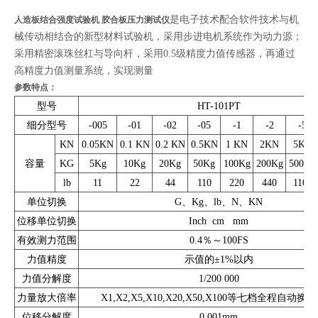
是电子技术配合软件技术与机
人造板结合强度试验机 胶合板压力测试仪
械传动相结合的新型材料试验机，采用步进电机系统作为动力源；
采用精密滚珠丝杠与导向杆，采用0.5级精度力值传感器，再通过
高精度力值测量系统，实现测量
参数特点：
型号
HT-101PT
细分型号
-005
-01
-02
-05
-1
-2
-5
KN
0.05KN
0.1 KN
0.2 KN
0.5KN
1 KN
2KN
5KN
容量
KG
5Kg
10Kg
20Kg
50Kg
100Kg
200Kg
500Kg
lb
11
22
44
110
220
440
1102
单位切换
G、Kg、lb、N、KN
位移单位切换
Inch cm mm
有效测力范围
0.4％～100FS
力值精度
示值的±1%以内
力值分解度
1/200 000
力量放大倍率
X1,X2,X5,X10,X20,X50,X100等七档全程自动换
位移分解度
0.001mm