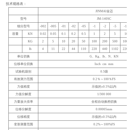
技术规格表： ​
JINMAI金迈
型号
JM
-140SC
细分型号
-002
-005
-01
-02
-05
-1
-2
-5
-10
容量
KN
0.02
0.05
0.1
0.2
0.5
1
2
5
10
KG
2
5
10
20
50
100
200
500
1000
lb
4
11
22
44
110
220
440
1102
2204
单位切换
G、Kg、lb、N、KN
位移单位切换
Inch cm mm
试验机级别
0.5级
有效测力范围
0.2％～100％FS
力值精度
示值的±0.5%以内
力值分解度
1/300 000
力量放大倍率
全程自动换档切换
位移分解度
0.00005mm
位移精度
示值的±0.5%以内
变形测量范围
0.2%～100%FS