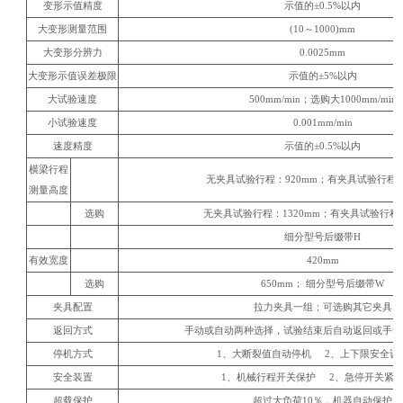
变形示值精度
示值的±0.5%以内
大变形测量范围
(10～1000)mm
大变形分辨力
0.0025mm
大变形示值误差极限
示值的±5%以内
大试验速度
500mm/min；选购大1000mm/min
小试验速度
0.001mm/min
速度精度
示值的±0.5%以内
横梁行程
无夹具试验行程：920mm；有夹具试验行程：
测量高度
选购
无夹具试验行程：1320mm；有夹具试验行程：
细分型号后缀带H
有效宽度
420mm
选购
650mm； 细分型号后缀带W
夹具配置
拉力夹具一组；可选购其它夹具
返回方式
手动或自动两种选择，试验结束后自动返回或手动
停机方式
1、大断裂值自动停机 2、上下限安全设
安全装置
1、机械行程开关保护 2、急停开关紧
超载保护
超过大负荷10％，机器自动保护