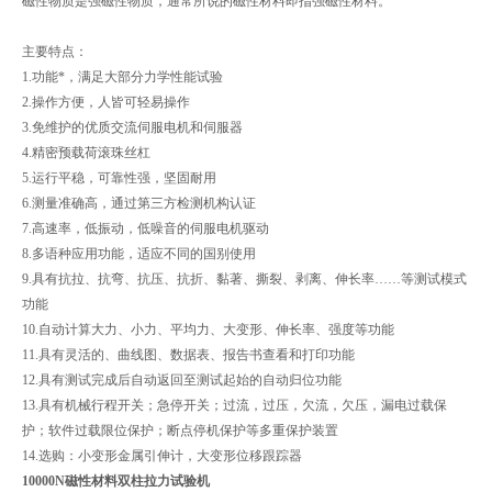
磁性物质是强磁性物质，通常所说的磁性材料即指强磁性材料。
主要特点：
1.功能*，满足大部分力学性能试验
2.操作方便，人皆可轻易操作
3.免维护的优质交流伺服电机和伺服器
4.精密预载荷滚珠丝杠
5.运行平稳，可靠性强，坚固耐用
6.测量准确高，通过第三方检测机构认证
7.高速率，低振动，低噪音的伺服电机驱动
8.多语种应用功能，适应不同的国别使用
9.具有抗拉、抗弯、抗压、抗折、黏著、撕裂、剥离、伸长率……等测试模式
功能
10.自动计算大力、小力、平均力、大变形、伸长率、强度等功能
11.具有灵活的、曲线图、数据表、报告书查看和打印功能
12.具有测试完成后自动返回至测试起始的自动归位功能
13.具有机械行程开关；急停开关；过流，过压，欠流，欠压，漏电过载保
护；软件过载限位保护；断点停机保护等多重保护装置
14.选购：小变形金属引伸计，大变形位移跟踪器
10000N磁性材料双柱拉力试验机