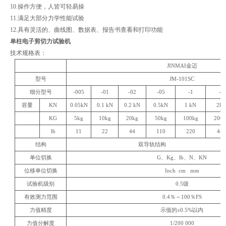
10.操作方便，人皆可轻易操
11.满足大部分力学性能试验
12.具有灵活的、曲线图、数据表、报告书查看和打印功能
单柱电子剪切力试验机
技术规格表： ​
JINMAI金迈
型号
JM
-101SC
细分型号
-005
-01
-02
-05
-1
-2
容量
KN
0.05kN
0.1 kN
0.2 kN
0.5kN
1 kN
2k
KG
5kg
10kg
20kg
50kg
100kg
200
lb
11
22
44
110
220
44
结构
双导轨结构
单位切换
G、Kg、lb、N、KN
位移单位切换
Inch cm mm
试验机级别
0.5级
有效测力范围
0.4％～100％FS
力值精度
示值的±0.5%以内
力值分解度
1/200 000