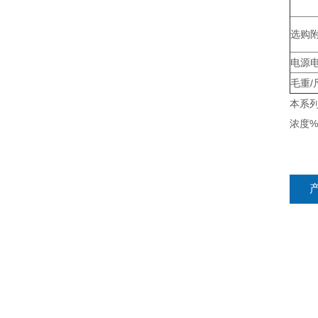
选购
电源
毛重/
本系列
浓度