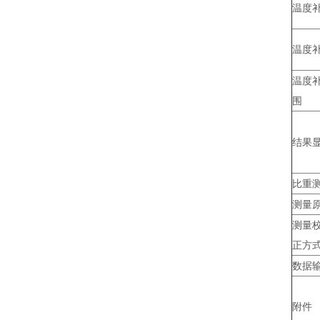
温度
温度
温度
围
结果
比重
测量
测量校
正方
数据
附件