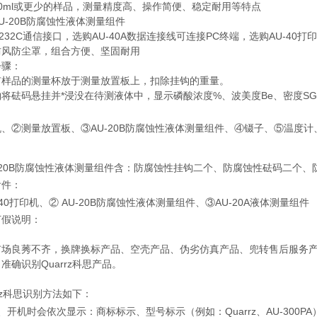
0ml或更少的样品，测量精度高、操作简便、稳定耐用等特点
U-20B防腐蚀性液体测量组件
-232C通信接口，选购AU-40A数据连接线可连接PC终端，选购AU-40
防风防尘罩，组合方便、坚固耐用
步骤：
有样品的测量杯放于测量放置板上，扣除挂钩的重量。
将砝码悬挂并*浸没在待测液体中，显示磷酸浓度%、波美度Be、密度SG
：
、②测量放置板、③AU-20B防腐蚀性液体测量组件、④镊子、⑤温度计
-20B防腐蚀性液体测量组件含：防腐蚀性挂钩二个、防腐蚀性砝码二个
附件：
-40打印机、② AU-20B防腐蚀性液体测量组件、③AU-20A液体测量组件
打假说明：
市场良莠不齐，换牌换标产品、空壳产品、伪劣仿真产品、兜转售后服务
准确识别Quarrz科思产品。
rrz科思识别方法如下：
、开机时会依次显示：商标标示、型号标示（例如：Quarrz、AU-300PA