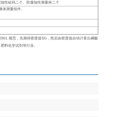
防腐蚀性砝码二个、防腐蚀性测量杯二个
0A液体测量组件、
2901 规范，先测得密度值SG，然后由密度值自动计算出磷酸
、肥料化学试剂等行业。