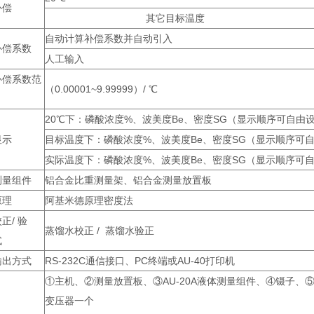
补偿
其它目标温度
自动计算补偿系数并自动引入
补偿系数
人工输入
补偿系数范
（0.00001~9.99999）/ ℃
20℃下：磷酸浓度%、波美度Be、密度SG（显示顺序可自由
显示
目标温度下：磷酸浓度%、波美度Be、密度SG（显示顺序可
实际温度下：磷酸浓度%、波美度Be、密度SG（显示顺序可
测量组件
铝合金比重测量架、铝合金测量放置板
原理
阿基米德原理密度法
正/ 验
蒸馏水校正 / 蒸馏水验正
式
输出方式
RS-232C通信接口、PC终端或AU-40打印机
①主机、②测量放置板、③AU-20A液体测量组件、④镊子、
变压器一个