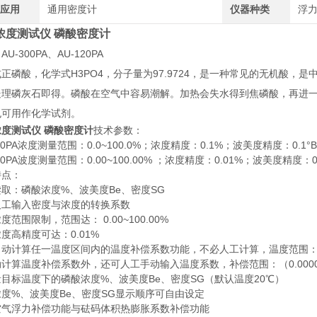
应用
通用密度计
仪器种类
浮
浓度测试仪 磷酸密度计
U-300PA、AU-120PA
正磷酸，化学式H3PO4，分子量为97.9724，是一种常见的无机酸
处理磷灰石即得。磷酸在空气中容易潮解。加热会失水得到焦磷酸，再进
也可用作化学试剂。
度测试仪 磷酸密度计
技术参数：
300PA浓度测量范围：0.0~100.0%；浓度精度：0.1%；波美度精度：0.1°Bé
20PA波度测量范围：0.00~100.00% ；浓度精度：0.01%；波美度精度：0.0
特点：
取：磷酸浓度%、波美度Be、密度SG
人工输入密度与浓度的转换系数
度范围限制，范围达： 0.00~100.00%
度高精度可达：0.01%
动计算任一温度区间内的温度补偿系数功能，不必人工计算，温度范围：0~
计算温度补偿系数外，还可人工手动输入温度系数，补偿范围：（0.00001~9
目标温度下的磷酸浓度%、波美度Be、密度SG（默认温度20℃）
度%、波美度Be、密度SG显示顺序可自由设定
空气浮力补偿功能与砝码体积热膨胀系数补偿功能