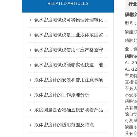
RELATED ARTICLES
行业
磷酸
氨水密度测试仪可将物理原理转化为工业现场可依赖的数据
型号：A
磷酸或
氨水密度测试仪是工业液体浓度监测中的实用工具
磷酸
业，
氨水密度测试仪使用时应严格遵守测定步骤
磷酸浓
AU-
氨水密度测试仪能够实现快速、准确的测量
AU-1
主要
液体密度计的安装和使用注意事项
直接读
不必
液体密度计的工作原理分析
不受浓
磷酸浓
具有自
浓度测量是否准确直接影响着产品质量能否达标
除自动
可测量
液体密度计的适用范围及特点
磷酸浓
具有