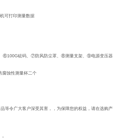
打印机可打印测量数据
、⑥100G砝码、⑦防风防尘罩、⑧测量支架、⑨电源变压器
、防腐蚀性测量杯二个
产品等令广大客户深受其害，，为保障您的权益，请在选购产
）。