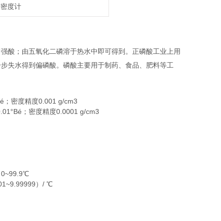
力密度计
，是中强酸；由五氧化二磷溶于热水中即可得到。正磷酸工业上用
一步失水得到偏磷酸。磷酸主要用于制药、食品、肥料等工
；密度精度0.001 g/cm3
1°Bé；密度精度0.0001 g/cm3
99.9℃
.99999）/ ℃