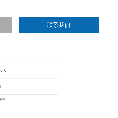
联系我们
00℃
l
-5千
式