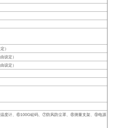
设定）
自由设定）
自由设定）
⑤温度计、⑥100G砝码、⑦防风防尘罩、⑧测量支架、⑨电源