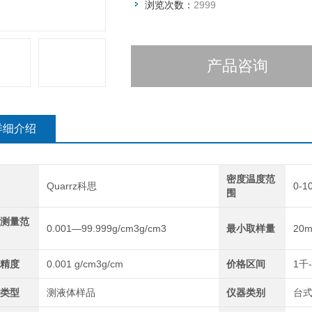
浏览次数：
2999
产品咨询
详细介绍
密度温度范
Quarrz科思
0-1
围
测量范
0.001—99.999g/cm3g/cm3
最小取样量
20m
精度
0.001 g/cm3g/cm
价格区间
1千
类型
测液体样品
仪器类别
台