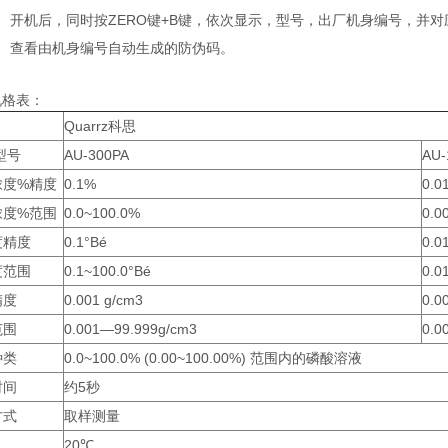
2、开机后，同时按ZERO键+B键，依次显示，型号，出厂机身编号，并
3、查看由机身编号自动生成的防伪码。
规格表：
Quarrz科思
型号
AU-300PA
AU-
浓度%精度
0.1%
0.0
浓度%范围
0.0~100.0%
0.0
度精度
0.1°Bé
0.0
度范围
0.1~100.0°Bé
0.0
精度
0.001 g/cm3
0.0
范围
0.001—99.999g/cm3
0.0
种类
0.0~100.0% (0.00~100.00%) 范围内的磷酸溶液
时间
约5秒
方式
取样测量
20℃