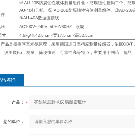
※ AU-20B防腐蚀性液体测量组件含：防腐蚀性挂钩二个、
AU-40打印机、② AU-20B防腐蚀性液体测量组件、③AU-2
附件
④AU-40A数据连接线
电压
AC100V~240V 50HZ/60HZ 欧规
尺寸
4.5kg/长42.5 cm×宽17.5 cm×高32.5cm
产品是根据阿基米德原理，采用德国进口高精度测量传感器，依据GB/T 
%、波美度Be；测量、简便快速、可靠性高等特点；主要用于制药、食品
产品咨询
产品：
您的单位：