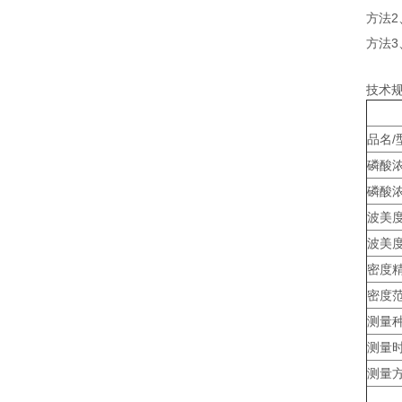
方法
方法
技术
品名/
磷酸
磷酸
波美
波美
密度
密度
测量
测量
测量