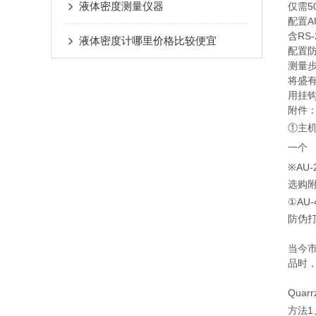
液体密度测量仪器
仅需5
配置A
含RS
液体密度计哪里价格比较便宜
配置
测量
将盛
用挂钩
附件
①主机
一个
※AU
选购
①AU
防伪
当今
品时，
Qua
方法1