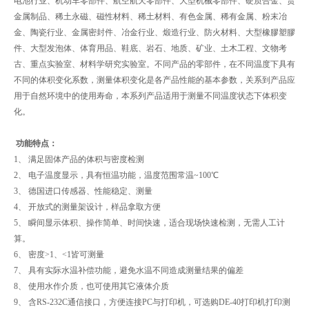
电池行业、机动车零部件、航空航天零部件、大型机械零部件、硬质合金、贵
金属制品、稀土永磁、磁性材料、稀土材料、有色金属、稀有金属、粉末冶
金、陶瓷行业、金属密封件、冶金行业、煅造行业、防火材料、大型橡膠塑膠
件、大型发泡体、体育用品、鞋底、岩石、地质、矿业、土木工程、文物考
古、重点实验室、材料学研究实验室。不同产品的零部件，在不同温度下具有
不同的体积变化系数，测量体积变化是各产品性能的基本参数，关系到产品应
用于自然环境中的使用寿命，本系列产品适用于测量不同温度状态下体积变
化。
功能特点：
1、 满足固体产品的体积与密度检测
2、 电子温度显示，具有恒温功能，温度范围常温~100℃
3、 德国进口传感器、性能稳定、测量
4、 开放式的测量架设计，样品拿取方便
5、 瞬间显示体积、操作简单、时间快速，适合现场快速检测，无需人工计
算。
6、 密度>1、<1皆可测量
7、 具有实际水温补偿功能，避免水温不同造成测量结果的偏差
8、 使用水作介质，也可使用其它液体介质
9、 含RS-232C通信接口，方便连接PC与打印机，可选购DE-40打印机打印测