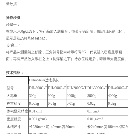
量数据
操作步骤
步骤一：
在显示0.00g状态下，将产品放入测量台，待显示稳定后，按ENTER键记忆，
显示屏状态符号M1变M2；
步骤二：
将产品从测量架上移除，三角符号指向标示符号SG，代表进入密度显示画
面，再将产品放入吊栏之上（抗浮架之下）待数值稳定后，即显示为密度值。
技术指标：
DahoMeter达宏美拓
型号
DH-300G-T
DH-900G-T
DH-2000G-T
DH-3000G-T
DH-4000G-T
DH
大称重
300g
900g
2000g
3000g
4000g
500
称重精度
0.005g
0.01g
0.01g
0.02g
0.02g
0.0
体积显示精度
0.01 cm3
0.1 cm3
密度精度
0.001 g/cm3
0.01 g/cm3
水槽尺寸
长230mm×宽140mm×高80mm
长240mm×宽180mm×高280m