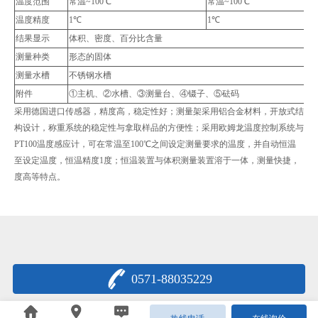
温度范围
常温~100℃
常温~100℃
温度精度
1℃
1℃
结果显示
体积、密度、百分比含量
测量种类
形态的固体
测量水槽
不锈钢水槽
附件
①主机、②水槽、③测量台、④镊子、⑤砝码
采用德国进口传感器，精度高，稳定性好；测量架采用铝合金材料，开放式结
构设计，称重系统的稳定性与拿取样品的方便性；采用欧姆龙温度控制系统与
PT100温度感应计，可在常温至100℃之间设定测量要求的温度，并自动恒温
至设定温度，恒温精度1度；恒温装置与体积测量装置溶于一体，测量快捷，
度高等特点。
0571-88035229
浙公网安备33011802000622号