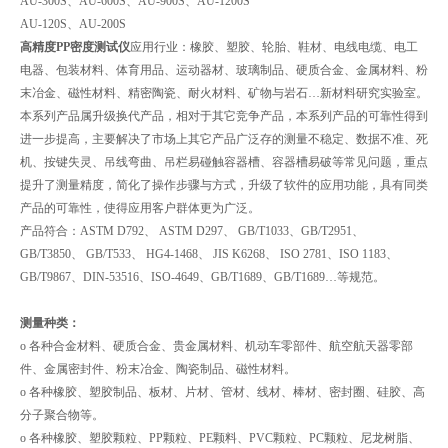
AU-300S、AU-600S、AU-900S、AU-1200S
AU-120S、AU-200S
高精度PP密度测试仪
应用行业：橡胶、塑胶、轮胎、鞋材、电线电缆、电工
电器、包装材料、体育用品、运动器材、玻璃制品、硬质合金、金属材料、粉
末冶金、磁性材料、精密陶瓷、耐火材料、矿物与岩石…新材料研究实验室。
本系列产品属升级换代产品，相对于其它竞争产品，本系列产品的可靠性得到
进一步提高，主要解决了市场上其它产品广泛存的测量不稳定、数据不准、死
机、按键失灵、吊线弯曲、吊栏易碰触容器槽、容器槽易破等常见问题，重点
提升了测量精度，简化了操作步骤与方式，升级了软件的应用功能，具有同类
产品的可靠性，使得应用客户群体更为广泛。
产品符合：ASTM D792、 ASTM D297、 GB/T1033、GB/T2951、
GB/T3850、 GB/T533、 HG4-1468、 JIS K6268、 ISO 2781、ISO 1183、
GB/T9867、DIN-53516、ISO-4649、GB/T1689、GB/T1689…等规范。
测量种类：
o 各种合金材料、硬质合金、贵金属材料、机动车零部件、航空航天器零部
件、金属密封件、粉末冶金、陶瓷制品、磁性材料。
o 各种橡胶、塑胶制品、板材、片材、管材、线材、棒材、密封圈、硅胶、高
分子聚合物等。
o 各种橡胶、塑胶颗粒、PP颗粒、PE颗料、PVC颗粒、PC颗粒、尼龙树脂、