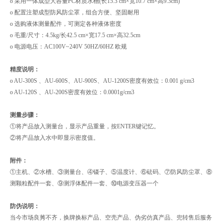
o 采用一体成型大容量PC材质水槽(长15.3 cm×宽10.7 cm×高9.3cm)
o 配置注塑成型防风防尘罩，组合方便、坚固耐用
o 选购液体测量配件，可测定各种液体密度
o 毛重/尺寸：4.5kg/长42.5 cm×宽17.5 cm×高32.5cm
o 电源电压：AC100V~240V 50HZ/60HZ 欧规
精度说明：
o AU-300S 、AU-600S、AU-900S、AU-1200S密度有效位：0.001 g/cm3
o AU-120S 、AU-200S密度有效位：0.0001g/cm3
测量步骤：
①将产品放入测量台，显示产品重量，按ENTER键记忆。
②将产品放入水中即显示密度值。
附件：
①主机、②水槽、③测量台、④镊子、⑤温度计、⑥砝码、⑦防风防尘罩、⑧
测颗粒配件一套、⑨测浮体配件一套、⑩电源变压器一个
防伪说明：
当今市场良莠不齐，换牌换标产品、空壳产品、伪劣仿真产品、兜转售后服务