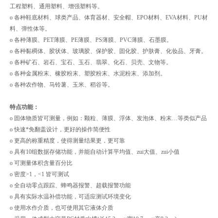
工程塑料、通用塑料、增强塑料等。
o 各种鞋底材料、球类产品、体育器材、安全帽、EPO材料、EVA材料、PU材
料、弹性体等。
o 各种薄膜、PET薄膜、PE薄膜、PS薄膜、PVC薄膜、石墨膜。
o 各种黏稠体、胶状体、玻璃胶、保护胶、固化胶、护肤膏、化妆品、牙膏。
o 各种矿石、岩石、宝石、玉石、翡翠、化石、贝壳、文物等。
o 各种金属粉末、橡胶粉末、塑胶粉末、水泥粉末、添加剂。
o 各种农作物、马铃薯、玉米、稻谷等。
特点功能：
o 固体物质皆可测量，例如：颗粒、薄膜、浮体、发泡体、粉末…等类似产品
o 快速*免翻盖设计，更好的操作简便性
o 更高的称重精度，使得测量结果更，更可靠
o 具有10组数据存储功能，并能自动计算平均值、zui大值、zui小值
o 可测量体积含量百分比
o 密度>1，<1 皆可测试
o 全自动零点跟踪、蜂鸣器报警、超载报警功能
o 具有实际水温补偿功能，可适应测试环境变化
o 使用水作介质，也可使用其它液体介质