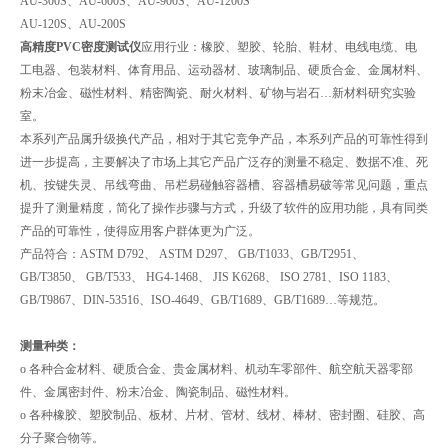
AU-300S、AU-600S、AU-900S、AU-1200S
AU-120S、AU-200S
高精度PVC密度测试仪
应用行业：橡胶、塑胶、轮胎、鞋材、电线电缆、电
工电器、包装材料、体育用品、运动器材、玻璃制品、硬质合金、金属材料、
粉末冶金、磁性材料、精密陶瓷、耐火材料、矿物与岩石…新材料研究实验
室。
本系列产品属升级换代产品，相对于其它竞争产品，本系列产品的可靠性得到
进一步提高，主要解决了市场上其它产品广泛存的测量不稳定、数据不准、死
机、按键失灵、吊线弯曲、吊栏易碰触容器槽、容器槽易破等常见问题，重点
提升了测量精度，简化了操作步骤与方式，升级了软件的应用功能，具有同类
产品的可靠性，使得应用客户群体更为广泛。
产品符合：ASTM D792、 ASTM D297、 GB/T1033、GB/T2951、
GB/T3850、 GB/T533、 HG4-1468、 JIS K6268、 ISO 2781、ISO 1183、
GB/T9867、DIN-53516、ISO-4649、GB/T1689、GB/T1689…等规范。
测量种类：
o 各种合金材料、硬质合金、贵金属材料、机动车零部件、航空航天器零部
件、金属密封件、粉末冶金、陶瓷制品、磁性材料。
o 各种橡胶、塑胶制品、板材、片材、管材、线材、棒材、密封圈、硅胶、高
分子聚合物等。