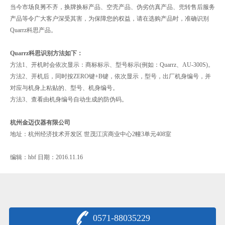
当今市场良莠不齐，换牌换标产品、空壳产品、伪劣仿真产品、兜转售后服务
产品等令广大客户深受其害，为保障您的权益，请在选购产品时，准确识别
Quarrz科思产品。
Quarrz科思识别方法如下：
方法1、开机时会依次显示：商标标示、型号标示(例如：Quarrz、AU-300S)。
方法2、开机后，同时按ZERO键+B键，依次显示，型号，出厂机身编号，并
对应与机身上粘贴的、型号、机身编号。
方法3、查看由机身编号自动生成的防伪码。
杭州金迈仪器有限公司
地址：杭州经济技术开发区 世茂江滨商业中心2幢3单元408室
编辑：hbf 日期：2016.11.16
0571-88035229