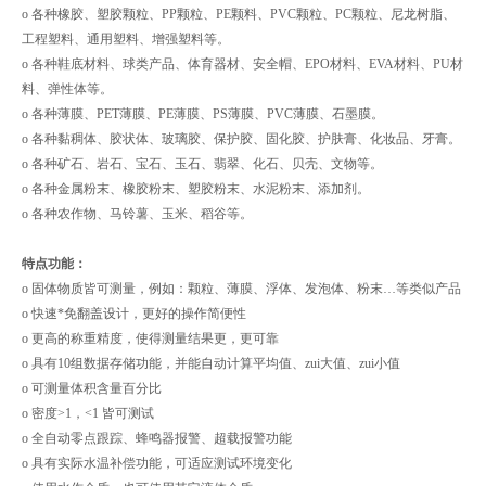
o 各种橡胶、塑胶颗粒、PP颗粒、PE颗料、PVC颗粒、PC颗粒、尼龙树脂、
工程塑料、通用塑料、增强塑料等。
o 各种鞋底材料、球类产品、体育器材、安全帽、EPO材料、EVA材料、PU材
料、弹性体等。
o 各种薄膜、PET薄膜、PE薄膜、PS薄膜、PVC薄膜、石墨膜。
o 各种黏稠体、胶状体、玻璃胶、保护胶、固化胶、护肤膏、化妆品、牙膏。
o 各种矿石、岩石、宝石、玉石、翡翠、化石、贝壳、文物等。
o 各种金属粉末、橡胶粉末、塑胶粉末、水泥粉末、添加剂。
o 各种农作物、马铃薯、玉米、稻谷等。
特点功能：
o 固体物质皆可测量，例如：颗粒、薄膜、浮体、发泡体、粉末…等类似产品
o 快速*免翻盖设计，更好的操作简便性
o 更高的称重精度，使得测量结果更，更可靠
o 具有10组数据存储功能，并能自动计算平均值、zui大值、zui小值
o 可测量体积含量百分比
o 密度>1，<1 皆可测试
o 全自动零点跟踪、蜂鸣器报警、超载报警功能
o 具有实际水温补偿功能，可适应测试环境变化