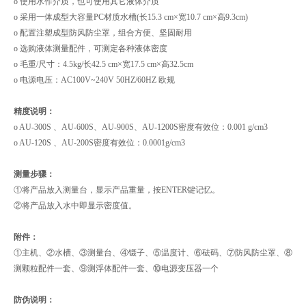
o 使用水作介质，也可使用其它液体介质
o 采用一体成型大容量PC材质水槽(长15.3 cm×宽10.7 cm×高9.3cm)
o 配置注塑成型防风防尘罩，组合方便、坚固耐用
o 选购液体测量配件，可测定各种液体密度
o 毛重/尺寸：4.5kg/长42.5 cm×宽17.5 cm×高32.5cm
o 电源电压：AC100V~240V 50HZ/60HZ 欧规
精度说明：
o AU-300S 、AU-600S、AU-900S、AU-1200S密度有效位：0.001 g/cm3
o AU-120S 、AU-200S密度有效位：0.0001g/cm3
测量步骤：
①将产品放入测量台，显示产品重量，按ENTER键记忆。
②将产品放入水中即显示密度值。
附件：
①主机、②水槽、③测量台、④镊子、⑤温度计、⑥砝码、⑦防风防尘罩、⑧
测颗粒配件一套、⑨测浮体配件一套、⑩电源变压器一个
防伪说明：