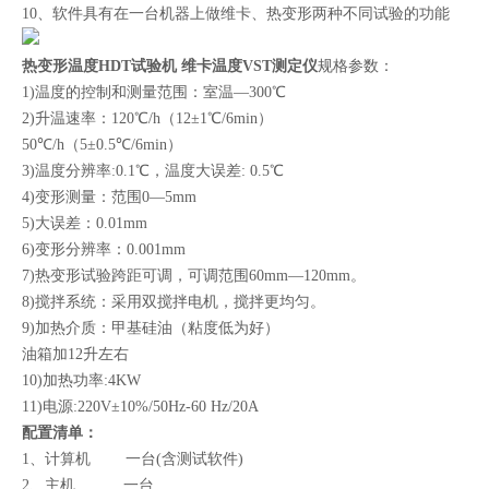
10、软件具有在一台机器上做维卡、热变形两种不同试验的功能
热变形温度HDT试验机 维卡温度VST测定仪
规格参数：
1)温度的控制和测量范围：室温—300℃
2)升温速率：120℃/h（12±1℃/6min）
50℃/h（5±0.5℃/6min）
3)温度分辨率:0.1℃，温度大误差: 0.5℃
4)变形测量：范围0—5mm
5)大误差：0.01mm
6)变形分辨率：0.001mm
7)热变形试验跨距可调，可调范围60mm—120mm。
8)搅拌系统：采用双搅拌电机，搅拌更均匀。
9)加热介质：甲基硅油（粘度低为好）
油箱加12升左右
10)加热功率:4KW
11)电源:220V±10%/50Hz-60 Hz/20A
配置
清单：
1、计算机
一台(含测试软件)
2、主机 一台