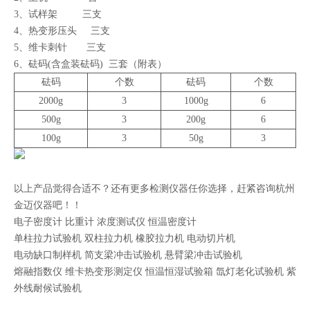
3、试样架 三支
4、热变形压头 三支
5、维卡刺针 三支
6、砝码(含盒装砝码) 三套（附表）
砝码
个数
砝码
个数
2000g
3
1000g
6
500g
3
200g
6
100g
3
50g
3
以上产品觉得合适不？还有更多检测仪器任你选择，赶紧咨询杭州
金迈仪器吧！！
电子密度计 比重计 浓度测试仪 恒温密度计
单柱拉力试验机 双柱拉力机 橡胶拉力机 电动切片机
电动缺口制样机 简支梁冲击试验机 悬臂梁冲击试验机
熔融指数仪 维卡热变形测定仪 恒温恒湿试验箱 氙灯老化试验机 紫
外线耐候试验机