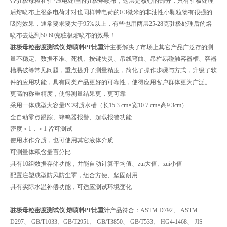
带驻极母粒和驻*压电处理的驻极熔喷布，这层是核心的部分，只有驻极处理
后熔喷布上很多电荷才对也同样带电荷的0.3微米的非油性小颗粒物有很强的
吸附效果，通常要求要大于95%以上，有些也用两层25-28克驻极处理后的熔
喷布去达到50-60克驻极熔喷布的效果！
驻极母粒密度测试仪 熔喷料PP比重计
主要解决了市场上其它产品广泛存的测
量不稳定、数据不准、死机、按键失灵、吊线弯曲、吊栏易碰触容器槽、容器
槽易破等常见问题，重点提升了测量精度，简化了操作步骤与方式，升级了软
件的应用功能，具有同类产品更好的可靠性，使得应用客户群体更为广泛。
更高的称重精度，使得测量结果更，更可靠
采用一体成型大容量PC材质水槽（长15.3 cm×宽10.7 cm×高9.3cm）
全自动零点跟踪、蜂鸣器报警、超载报警功能
密度＞1，＜1 皆可测试
使用水作介质，也可使用其它液体介质
可测量体积含量百分比
具有10组数据存储功能，并能自动计算平均值、zui大值、zui小值
配置注塑成型防风防尘罩，组合方便、坚固耐用
具有实际水温补偿功能，可适应测试环境变化
驻极母粒密度测试仪 熔喷料PP比重计
产品符合：ASTM D792、 ASTM
D297、 GB/T1033、GB/T2951、 GB/T3850、 GB/T533、 HG4-1468、 JIS