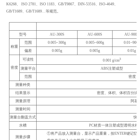
K6268、 ISO 2781、ISO 1183、GB/T9867、DIN-53516、ISO-4649、
GB/T1689、GB/T1689…等规范。
型号
AU-300S
AU-600S
AU-900S
范围
0.005~300g
0.005~600g
0.01~900g
称重
偏差
0.005g
0.005g
0.01g
可读性
3
0.001 g/cm
密度
测量平台
ABS注塑成型
范围
密度＞
测量种类
结果显示
密度、体积、体积百分比
测量原理
阿基
测量时间
测量台翻盖方式
快
水槽
PC材质一体注塑成型透明水槽（尺寸：
①将产品放入测量台，显示产品重量，按ENTER键记忆
测量步骤