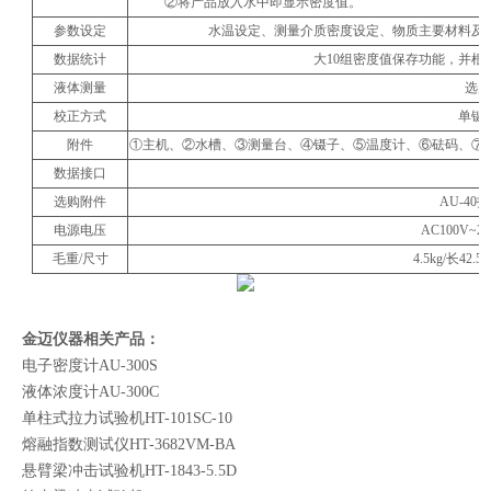
②将产品放入水中即显示密度值。
参数设定
水温设定、测量介质密度设定、物质主要材料及
数据统计
大10组密度值保存功能，并
液体测量
选购
校正方式
单键
附件
①主机、②水槽、③测量台、④镊子、⑤温度计、⑥砝码、⑦
数据接口
选购附件
AU-4
电源电压
AC100V~2
毛重/尺寸
4.5kg/长42.5
金迈仪器相关产品：
电子密度计AU-300S
液体浓度计AU-300C
单柱式拉力试验机HT-101SC-10
熔融指数测试仪HT-3682VM-BA
悬臂梁冲击试验机HT-1843-5.5D