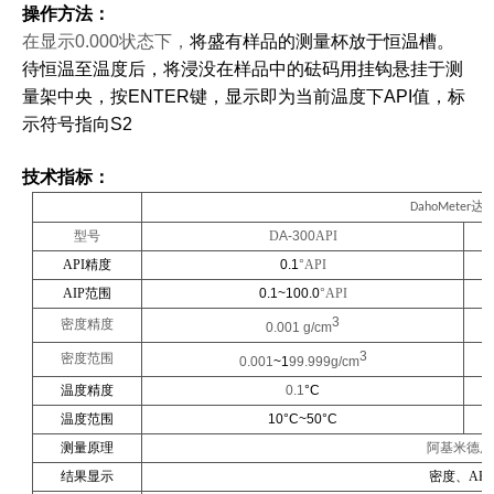
操作方法：
在显示0.000状态下，
将盛有样品的测量杯放于
恒温槽。
待恒温至温度后，
将浸没在样品中
的
砝码
用
挂钩悬挂于测
量架中央，
按
ENTER键，
显示即为
当前温度下
API
值，标
示符号指向
S2
技术指标：
DahoMeter
达
型号
D
A-300
API
API精度
0.1
°
API
AIP
范围
0.1
~100.0
°
API
3
密度精度
0.001
g/cm
3
密度范围
0.001
~1
99.999g/cm
温度精度
0.1
°C
温度范围
10
°C
~50
°C
测量原理
阿基米德原
结果显示
密度、API