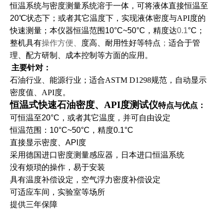
恒温
系统
与
密度
测量
系统
溶于一体
，
可
将液体
直接
恒温至
20℃状态下
；或者其它
温度下
，实现
液体密度
与
API度
的
快速测量
；本仪器恒温范围
10
°C
~50
°C
，
精度达
0.1
°C
；
整机
具有
操作方便、
度高
、
耐用性好
等特点
；
适合
于
管
理、配方研制、成本控制等方面的应用
。
主要针对：
石油行业、能源行业
；
适合ASTM D1298规范
，
自动显示
密度值、API度
。
恒温式
快速石油密度、
API度测试仪
特点与优点：
可恒温至
20
°C
，或者其它温度，并可自由设定
恒温范围：
10
°C
~50
°C
，精度
0.1
°C
直接显示密度、API度
采用德国进口
密度测量
感应器，
日本进口恒温系统
没有烦琐的操作，易于安装
具有温度补偿设定，空气浮力密度补偿设定
可适应车间，实验室等场所
提供三年保障