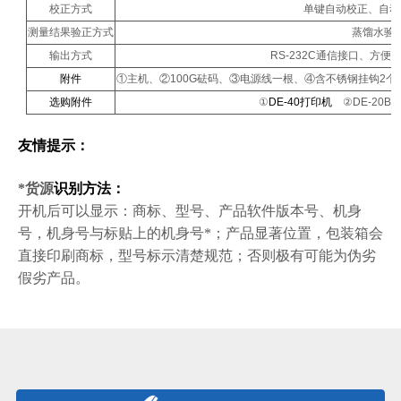
校正方式
单键自动校正、自动
测量结果验正方式
蒸馏水验
输出方式
RS-232C通信接口、方
附件
①主机、②100G砝码、③电源
线
一
根
、④含不锈钢挂钩2个
选购附件
①
DE-40打印机
②DE-20
友情提示：
*货源
识别方法：
开机
后可以
显示：
商标、型号
、产品软件版本号、机身
号，机身号与标贴上的机身号*；
产品显著位置，包装箱会
直接印刷商标，型号标示清楚规范；
否则极有可能
为
伪劣
假
劣
产品。