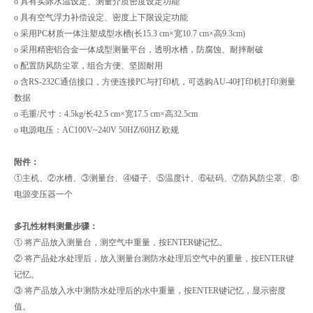
o 具有实际水温设定、测量介质密度设定功能
o 具有空气浮力补偿设定、密度上下限设定功能
o 采用PC材质一体注塑成型水槽(长15.3 cm×宽10.7 cm×高9.3cm)
o 采用精密铝合金一体成型测量平台，透明水槽，防腐蚀、耐摔耐破
o 配置防风防尘罩，组合方便、坚固耐用
o 含RS-232C通信接口，方便连接PC与打印机，可选购AU-40打印机打印测量
数据
o 毛重/尺寸：4.5kg/长42.5 cm×宽17.5 cm×高32.5cm
o 电源电压：AC100V~240V 50HZ/60HZ 欧规
附件：
①主机、②水槽、③测量台、④镊子、⑤温度计、⑥砝码、⑦防风防尘罩、⑧
电源变压器一个
多孔性材料测量步骤：
① 将产品放入测量台，测空气中重量，按ENTER键记忆。
② 将产品处水处理后，放入测量台测防水处理后空气中的重量，按ENTER键
记忆。
③ 将产品放入水中测防水处理后的水中重量，按ENTER键记忆，显示密度
值。