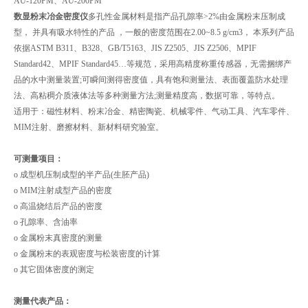
AU-120PM、AU-200PM
数显粉末冶金密度仪
多孔性金属材料是指产品孔隙率>2%由金属粉末压制成
型， 并具有吸水特性的产品 ，一般的密度范围在2.00~8.5 g/cm3， 本系列产品
依据ASTM B311、B328、GB/T5163、JIS Z2505、JIS Z2506、MPIF
Standard42、MPIF Standard45…等规范，采用高精度称重传感器，无需捆绑产
品的水中测量装置;可瞬间测得密度值，具有饱和测量法、表面覆盖防水处理
法、高粘稠介质液体法等多种测量方法;测量精度高，数据可靠，等特点。
适用于：磁性材料、粉末冶金、精密陶瓷、机械零件、气动工具、汽车零件、
MIM注射、磨擦材料、新材料研究验室。
可测量项目：
o 成型机压制成型的半产品(生胚产品)
o MIM注射成型产品的密度
o 高温烧结后产品的密度
o 孔隙率、含油率
o 金属粉末真密度的测量
o 金属粉末的表观密度与松装密度的计算
o 其它固体密度的测定
测量代表产品：