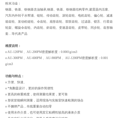
粉末冶金：
铜基、铁基、铁铜基含油轴承;铜基、铁基、铁铜基结构零件;避震器内活塞、
汽车内外转子水帮浦、链轮、传动齿轮、滚轮齿轮、电机齿轮、偏心轮、减速
箱齿轮、发动机链轮、伞齿轮、扇形齿轮、双联齿轮、过滤器、锁舌、行星齿
轮架、螺旋伞齿轮、内齿轮、斜齿轮、变速器齿轮、皮带轮、同步轮、齿形轴
套…等代表产品
精度说明：
o AU-120PM 、AU-200PM密度解析度：0.0001g/cm3
o AU-300PM 、AU-600PM 、AU-900PM 、AU-1200PM密度解析度：0.001
g/cm3
功能与特点：
o 方便、快速、
o *免翻盖设计，更好的操作简便性
o 更高的称重精度，使得测量结果更，更可靠
o 形状皆能瞬间测量，适用现场与实验室快速检测的场合
o 不捆绑产品，吊线重量自动扣零
o 使用水作介质，也可使用其它粘稠性较高的液体介质