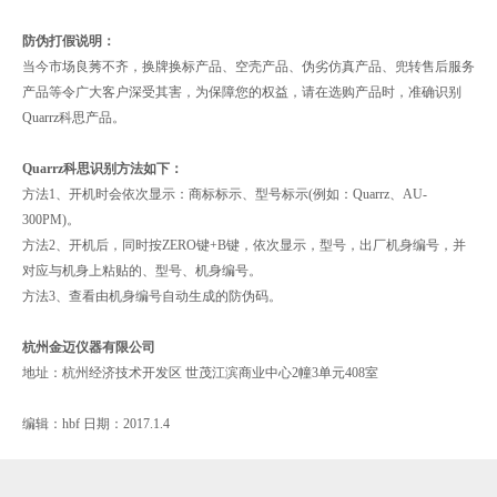
防伪打假说明：
当今市场良莠不齐，换牌换标产品、空壳产品、伪劣仿真产品、兜转售后服务
产品等令广大客户深受其害，为保障您的权益，请在选购产品时，准确识别
Quarrz科思产品。
Quarrz科思识别方法如下：
方法1、开机时会依次显示：商标标示、型号标示(例如：Quarrz、AU-
300PM)。
方法2、开机后，同时按ZERO键+B键，依次显示，型号，出厂机身编号，并
对应与机身上粘贴的、型号、机身编号。
方法3、查看由机身编号自动生成的防伪码。
杭州金迈仪器有限公司
地址：杭州经济技术开发区 世茂江滨商业中心2幢3单元408室
编辑：hbf 日期：2017.1.4