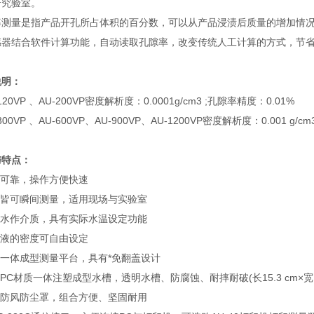
研究验室。
率测量是指产品开孔所占体积的百分数，可以从产品浸渍后质量的增加情况而
感器结合软件计算功能，自动读取孔隙率，改变传统人工计算的方式，节省
说明：
-120VP 、AU-200VP密度解析度：0.0001g/cm3 ;孔隙率精度：0.01%
-300VP 、AU-600VP、AU-900VP、AU-1200VP密度解析度：0.001 g/
与特点：
量可靠，操作方便快速
状皆可瞬间测量，适用现场与实验室
用水作介质，具有实际水温设定功能
渍液的密度可自由设定
用一体成型测量平台，具有*免翻盖设计
用PC材质一体注塑成型水槽，透明水槽、防腐蚀、耐摔耐破(长15.3 cm×宽10.7
置防风防尘罩，组合方便、坚固耐用