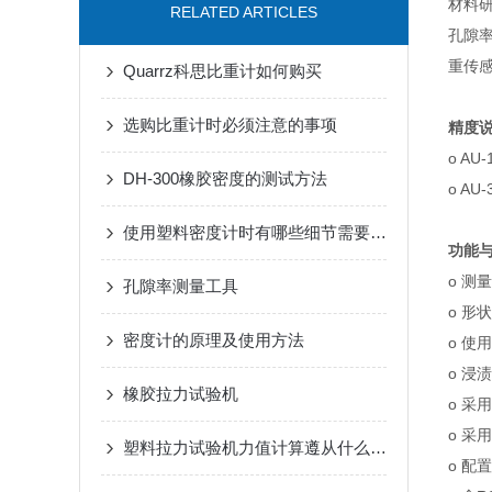
材料
RELATED ARTICLES
孔隙
重传
Quarrz科思比重计如何购买
选购比重计时必须注意的事项
精度
o AU
DH-300橡胶密度的测试方法
o AU
使用塑料密度计时有哪些细节需要注意？
功能
o 测
孔隙率测量工具
o 形
密度计的原理及使用方法
o 使
o 浸
橡胶拉力试验机
o 采
o 采
塑料拉力试验机力值计算遵从什么规律？
o 配