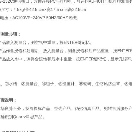
RS-232C通信接口，方便连接PC与打印机，可选购AU-40打印机打印测量
/尺寸：4.5kg/长42.5 cm×宽17.5 cm×高32.5cm
电压：AC100VP~240VP 50HZ/60HZ 欧规
率测量步骤：
产品放入测量台，测空气中重量，按ENTER键记忆。
产品作含浸饱和处理后，放入测量台，测含浸饱和后产品重量，按ENTE
产品放入水中，测得含浸饱和后水中重量，按ENTER键记忆，显示孔隙率
：
机、②水槽、③测量台、④镊子、⑤温度计、⑥砝码、⑦防风防尘罩、⑧
打假说明：
市场良莠不齐，换牌换标产品、空壳产品、伪劣仿真产品、兜转售后服务
确识别Quarrz科思产品。