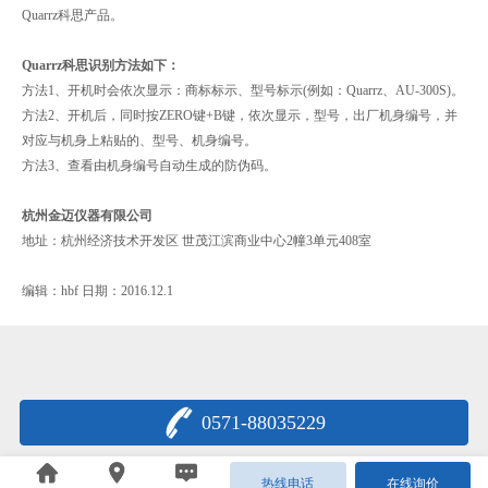
Quarrz科思产品。
Quarrz科思识别方法如下：
方法1、开机时会依次显示：商标标示、型号标示(例如：Quarrz、AU-300S)。
方法2、开机后，同时按ZERO键+B键，依次显示，型号，出厂机身编号，并
对应与机身上粘贴的、型号、机身编号。
方法3、查看由机身编号自动生成的防伪码。
杭州金迈仪器有限公司
地址：杭州经济技术开发区 世茂江滨商业中心2幢3单元408室
编辑：hbf 日期：2016.12.1
0571-88035229
浙公网安备33011802000622号
热线电话
在线询价