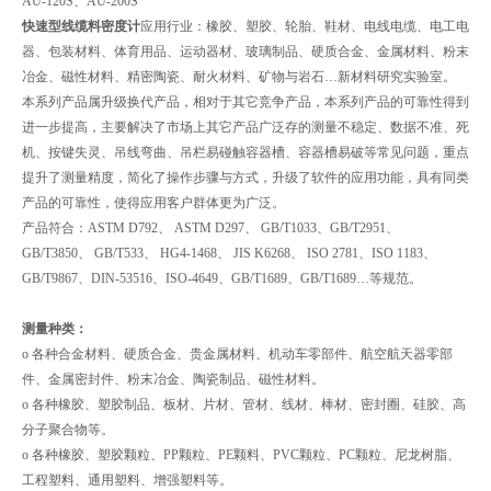
AU-120S、AU-200S
快速型线缆料密度计
应用行业：橡胶、塑胶、轮胎、鞋材、电线电缆、电工电
器、包装材料、体育用品、运动器材、玻璃制品、硬质合金、金属材料、粉末
冶金、磁性材料、精密陶瓷、耐火材料、矿物与岩石…新材料研究实验室。
本系列产品属升级换代产品，相对于其它竞争产品，本系列产品的可靠性得到
进一步提高，主要解决了市场上其它产品广泛存的测量不稳定、数据不准、死
机、按键失灵、吊线弯曲、吊栏易碰触容器槽、容器槽易破等常见问题，重点
提升了测量精度，简化了操作步骤与方式，升级了软件的应用功能，具有同类
产品的可靠性，使得应用客户群体更为广泛。
产品符合：ASTM D792、 ASTM D297、 GB/T1033、GB/T2951、
GB/T3850、 GB/T533、 HG4-1468、 JIS K6268、 ISO 2781、ISO 1183、
GB/T9867、DIN-53516、ISO-4649、GB/T1689、GB/T1689…等规范。
测量种类：
o 各种合金材料、硬质合金、贵金属材料、机动车零部件、航空航天器零部
件、金属密封件、粉末冶金、陶瓷制品、磁性材料。
o 各种橡胶、塑胶制品、板材、片材、管材、线材、棒材、密封圈、硅胶、高
分子聚合物等。
o 各种橡胶、塑胶颗粒、PP颗粒、PE颗料、PVC颗粒、PC颗粒、尼龙树脂、
工程塑料、通用塑料、增强塑料等。