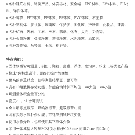
o 各种鞋底材料、球类产品、体育器材、安全帽、EPO材料、EVA材料、PU材
料、弹性体等。
o 各种薄膜、PET薄膜、PE薄膜、PS薄膜、PVC薄膜、石墨膜。
o 各种黏稠体、胶状体、玻璃胶、保护胶、固化胶、护肤膏、化妆品、牙膏。
o 各种矿石、岩石、宝石、玉石、翡翠、化石、贝壳、文物等。
o 各种金属粉末、橡胶粉末、塑胶粉末、水泥粉末、添加剂。
o 各种农作物、马铃薯、玉米、稻谷等。
特点功能：
o 固体物质皆可测量，例如：颗粒、薄膜、浮体、发泡体、粉末…等类似产品
o 快速*免翻盖设计，更好的操作简便性
o 更高的称重精度，使得测量结果更，更可靠
o 具有10组数据存储功能，并能自动计算平均值、zui大值、zui小值
o 可测量体积含量百分比
o 密度>1，<1 皆可测试
o 全自动零点跟踪、蜂鸣器报警、超载报警功能
o 具有实际水温补偿功能，可适应测试环境变化
o 使用水作介质，也可使用其它液体介质
o 采用一体成型大容量PC材质水槽(长15.3 cm×宽10.7 cm×高9.3cm)