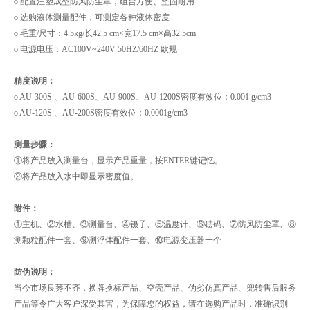
o 配置注塑成型防风防尘罩，组合方便、坚固耐用
o 选购液体测量配件，可测定各种液体密度
o 毛重/尺寸：4.5kg/长42.5 cm×宽17.5 cm×高32.5cm
o 电源电压：AC100V~240V 50HZ/60HZ 欧规
精度说明：
o AU-300S 、AU-600S、AU-900S、AU-1200S密度有效位：0.001 g/cm3
o AU-120S 、AU-200S密度有效位：0.0001g/cm3
测量步骤：
①将产品放入测量台，显示产品重量，按ENTER键记忆。
②将产品放入水中即显示密度值。
附件：
①主机、②水槽、③测量台、④镊子、⑤温度计、⑥砝码、⑦防风防尘罩、⑧
测颗粒配件一套、⑨测浮体配件一套、⑩电源变压器一个
防伪说明：
当今市场良莠不齐，换牌换标产品、空壳产品、伪劣仿真产品、兜转售后服务
产品等令广大客户深受其害，为保障您的权益，请在选购产品时，准确识别