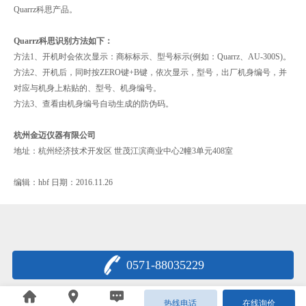
Quarrz科思产品。
Quarrz科思识别方法如下：
方法1、开机时会依次显示：商标标示、型号标示(例如：Quarrz、AU-300S)。
方法2、开机后，同时按ZERO键+B键，依次显示，型号，出厂机身编号，并
对应与机身上粘贴的、型号、机身编号。
方法3、查看由机身编号自动生成的防伪码。
杭州金迈仪器有限公司
地址：杭州经济技术开发区 世茂江滨商业中心2幢3单元408室
编辑：hbf 日期：2016.11.26
0571-88035229
浙公网安备33011802000622号
热线电话
在线询价