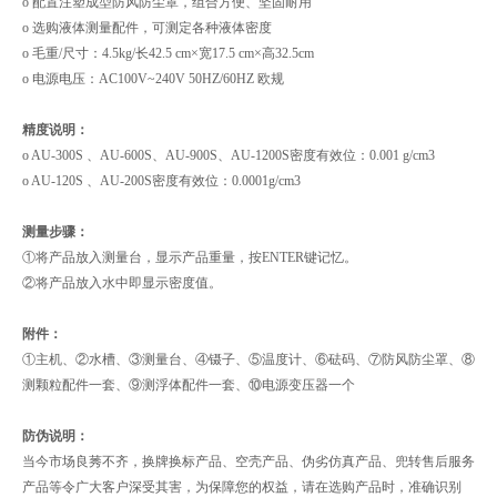
o 配置注塑成型防风防尘罩，组合方便、坚固耐用
o 选购液体测量配件，可测定各种液体密度
o 毛重/尺寸：4.5kg/长42.5 cm×宽17.5 cm×高32.5cm
o 电源电压：AC100V~240V 50HZ/60HZ 欧规
精度说明：
o AU-300S 、AU-600S、AU-900S、AU-1200S密度有效位：0.001 g/cm3
o AU-120S 、AU-200S密度有效位：0.0001g/cm3
测量步骤：
①将产品放入测量台，显示产品重量，按ENTER键记忆。
②将产品放入水中即显示密度值。
附件：
①主机、②水槽、③测量台、④镊子、⑤温度计、⑥砝码、⑦防风防尘罩、⑧
测颗粒配件一套、⑨测浮体配件一套、⑩电源变压器一个
防伪说明：
当今市场良莠不齐，换牌换标产品、空壳产品、伪劣仿真产品、兜转售后服务
产品等令广大客户深受其害，为保障您的权益，请在选购产品时，准确识别