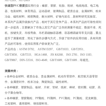
AU-120S、AU-200S
快速型PVC密度仪
应用行业：橡胶、塑胶、轮胎、鞋材、电线电缆、电工电
器、包装材料、体育用品、运动器材、玻璃制品、硬质合金、金属材料、粉末
冶金、磁性材料、精密陶瓷、耐火材料、矿物与岩石…新材料研究实验室。
本系列产品属升级换代产品，相对于其它竞争产品，本系列产品的可靠性得到
进一步提高，主要解决了市场上其它产品广泛存的测量不稳定、数据不准、死
机、按键失灵、吊线弯曲、吊栏易碰触容器槽、容器槽易破等常见问题，重点
提升了测量精度，简化了操作步骤与方式，升级了软件的应用功能，具有同类
产品的可靠性，使得应用客户群体更为广泛。
产品符合：ASTM D792、 ASTM D297、 GB/T1033、GB/T2951、
GB/T3850、 GB/T533、 HG4-1468、 JIS K6268、 ISO 2781、ISO 1183、
GB/T9867、DIN-53516、ISO-4649、GB/T1689、GB/T1689…等规范。
测量种类：
o 各种合金材料、硬质合金、贵金属材料、机动车零部件、航空航天器零部
件、金属密封件、粉末冶金、陶瓷制品、磁性材料。
o 各种橡胶、塑胶制品、板材、片材、管材、线材、棒材、密封圈、硅胶、高
分子聚合物等。
o 各种橡胶、塑胶颗粒、PP颗粒、PE颗料、PVC颗粒、PC颗粒、尼龙树脂、
工程塑料、通用塑料、增强塑料等。