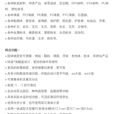
o 各种鞋底材料、球类产品、体育器材、安全帽、EPO材料、EVA材料、PU材
料、弹性体等。
o 各种薄膜、PET薄膜、PE薄膜、PS薄膜、PVC薄膜、石墨膜。
o 各种黏稠体、胶状体、玻璃胶、保护胶、固化胶、护肤膏、化妆品、牙膏。
o 各种矿石、岩石、宝石、玉石、翡翠、化石、贝壳、文物等。
o 各种金属粉末、橡胶粉末、塑胶粉末、水泥粉末、添加剂。
o 各种农作物、马铃薯、玉米、稻谷等。
特点功能：
o 固体物质皆可测量，例如：颗粒、薄膜、浮体、发泡体、粉末…等类似产品
o 快速*免翻盖设计，更好的操作简便性
o 更高的称重精度，使得测量结果更，更可靠
o 具有10组数据存储功能，并能自动计算平均值、zui大值、zui小值
o 可测量体积含量百分比
o 密度>1，<1 皆可测试
o 全自动零点跟踪、蜂鸣器报警、超载报警功能
o 具有实际水温补偿功能，可适应测试环境变化
o 使用水作介质，也可使用其它液体介质
o 采用一体成型大容量PC材质水槽(长15.3 cm×宽10.7 cm×高9.3cm)