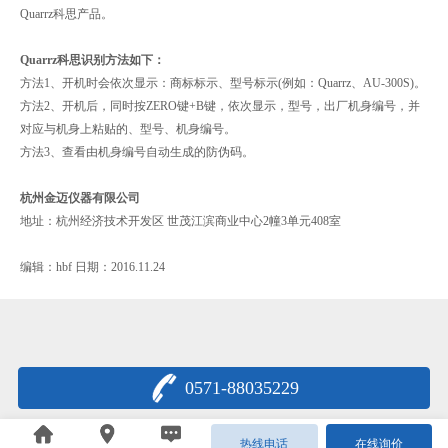
Quarrz科思产品。
Quarrz科思识别方法如下：
方法1、开机时会依次显示：商标标示、型号标示(例如：Quarrz、AU-300S)。
方法2、开机后，同时按ZERO键+B键，依次显示，型号，出厂机身编号，并
对应与机身上粘贴的、型号、机身编号。
方法3、查看由机身编号自动生成的防伪码。
杭州金迈仪器有限公司
地址：杭州经济技术开发区 世茂江滨商业中心2幢3单元408室
编辑：hbf 日期：2016.11.24
0571-88035229
浙公网安备33011802000622号
热线电话
在线询价