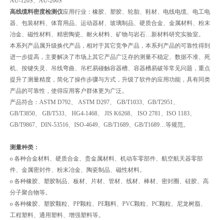
AU-120S、AU-200S
高线缆料密度检测仪
应用行业：橡胶、塑胶、轮胎、鞋材、电线电缆、电工电
器、包装材料、体育用品、运动器材、玻璃制品、硬质合金、金属材料、粉末
冶金、磁性材料、精密陶瓷、耐火材料、矿物与岩石…新材料研究实验室。
本系列产品属升级换代产品，相对于其它竞争产品，本系列产品的可靠性得到
进一步提高，主要解决了市场上其它产品广泛存的测量不稳定、数据不准、死
机、按键失灵、吊线弯曲、吊栏易碰触容器槽、容器槽易破等常见问题，重点
提升了测量精度，简化了操作步骤与方式，升级了软件的应用功能，具有同类
产品的可靠性，使得应用客户群体更为广泛。
产品符合：ASTM D792、 ASTM D297、 GB/T1033、GB/T2951、
GB/T3850、 GB/T533、 HG4-1468、 JIS K6268、 ISO 2781、ISO 1183、
GB/T9867、DIN-53516、ISO-4649、GB/T1689、GB/T1689…等规范。
测量种类：
o 各种合金材料、硬质合金、贵金属材料、机动车零部件、航空航天器零部
件、金属密封件、粉末冶金、陶瓷制品、磁性材料。
o 各种橡胶、塑胶制品、板材、片材、管材、线材、棒材、密封圈、硅胶、高
分子聚合物等。
o 各种橡胶、塑胶颗粒、PP颗粒、PE颗料、PVC颗粒、PC颗粒、尼龙树脂、
工程塑料、通用塑料、增强塑料等。