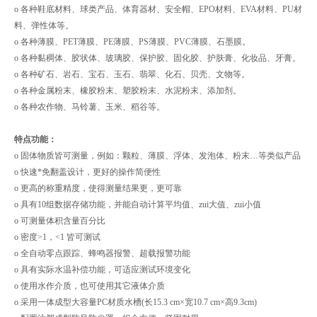
o 各种鞋底材料、球类产品、体育器材、安全帽、EPO材料、EVA材料、PU材
料、弹性体等。
o 各种薄膜、PET薄膜、PE薄膜、PS薄膜、PVC薄膜、石墨膜。
o 各种黏稠体、胶状体、玻璃胶、保护胶、固化胶、护肤膏、化妆品、牙膏。
o 各种矿石、岩石、宝石、玉石、翡翠、化石、贝壳、文物等。
o 各种金属粉末、橡胶粉末、塑胶粉末、水泥粉末、添加剂。
o 各种农作物、马铃薯、玉米、稻谷等。
特点功能：
o 固体物质皆可测量，例如：颗粒、薄膜、浮体、发泡体、粉末…等类似产品
o 快速*免翻盖设计，更好的操作简便性
o 更高的称重精度，使得测量结果更，更可靠
o 具有10组数据存储功能，并能自动计算平均值、zui大值、zui小值
o 可测量体积含量百分比
o 密度>1，<1 皆可测试
o 全自动零点跟踪、蜂鸣器报警、超载报警功能
o 具有实际水温补偿功能，可适应测试环境变化
o 使用水作介质，也可使用其它液体介质
o 采用一体成型大容量PC材质水槽(长15.3 cm×宽10.7 cm×高9.3cm)