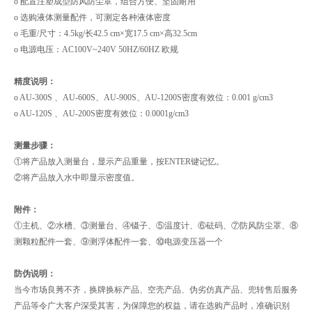
o 配置注塑成型防风防尘罩，组合方便、坚固耐用
o 选购液体测量配件，可测定各种液体密度
o 毛重/尺寸：4.5kg/长42.5 cm×宽17.5 cm×高32.5cm
o 电源电压：AC100V~240V 50HZ/60HZ 欧规
精度说明：
o AU-300S 、AU-600S、AU-900S、AU-1200S密度有效位：0.001 g/cm3
o AU-120S 、AU-200S密度有效位：0.0001g/cm3
测量步骤：
①将产品放入测量台，显示产品重量，按ENTER键记忆。
②将产品放入水中即显示密度值。
附件：
①主机、②水槽、③测量台、④镊子、⑤温度计、⑥砝码、⑦防风防尘罩、⑧
测颗粒配件一套、⑨测浮体配件一套、⑩电源变压器一个
防伪说明：
当今市场良莠不齐，换牌换标产品、空壳产品、伪劣仿真产品、兜转售后服务
产品等令广大客户深受其害，为保障您的权益，请在选购产品时，准确识别