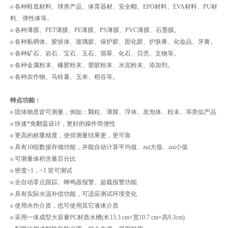
o 各种鞋底材料、球类产品、体育器材、安全帽、EPO材料、EVA材料、PU材
料、弹性体等。
o 各种薄膜、PET薄膜、PE薄膜、PS薄膜、PVC薄膜、石墨膜。
o 各种黏稠体、胶状体、玻璃胶、保护胶、固化胶、护肤膏、化妆品、牙膏。
o 各种矿石、岩石、宝石、玉石、翡翠、化石、贝壳、文物等。
o 各种金属粉末、橡胶粉末、塑胶粉末、水泥粉末、添加剂。
o 各种农作物、马铃薯、玉米、稻谷等。
特点功能：
o 固体物质皆可测量，例如：颗粒、薄膜、浮体、发泡体、粉末…等类似产品
o 快速*免翻盖设计，更好的操作简便性
o 更高的称重精度，使得测量结果更，更可靠
o 具有10组数据存储功能，并能自动计算平均值、zui大值、zui小值
o 可测量体积含量百分比
o 密度>1，<1 皆可测试
o 全自动零点跟踪、蜂鸣器报警、超载报警功能
o 具有实际水温补偿功能，可适应测试环境变化
o 使用水作介质，也可使用其它液体介质
o 采用一体成型大容量PC材质水槽(长15.3 cm×宽10.7 cm×高9.3cm)