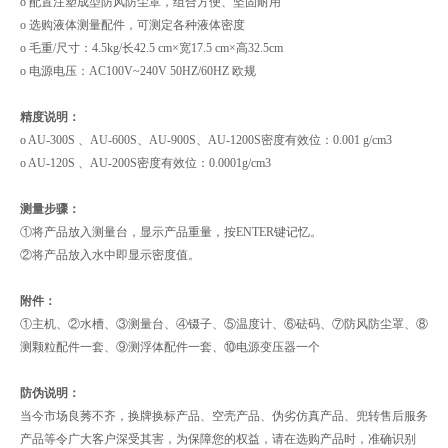
o 配置注塑成型防风防尘罩，组合方便、坚固耐用
o 选购液体测量配件，可测定各种液体密度
o 毛重/尺寸：4.5kg/长42.5 cm×宽17.5 cm×高32.5cm
o 电源电压：AC100V~240V 50HZ/60HZ 欧规
精度说明：
o AU-300S 、AU-600S、AU-900S、AU-1200S密度有效位：0.001 g/cm3
o AU-120S 、AU-200S密度有效位：0.0001g/cm3
测量步骤：
①将产品放入测量台，显示产品重量，按ENTER键记忆。
②将产品放入水中即显示密度值。
附件：
①主机、②水槽、③测量台、④镊子、⑤温度计、⑥砝码、⑦防风防尘罩、⑧
测颗粒配件一套、⑨测浮体配件一套、⑩电源变压器一个
防伪说明：
当今市场良莠不齐，换牌换标产品、空壳产品、伪劣仿真产品、兜转售后服务
产品等令广大客户深受其害，为保障您的权益，请在选购产品时，准确识别