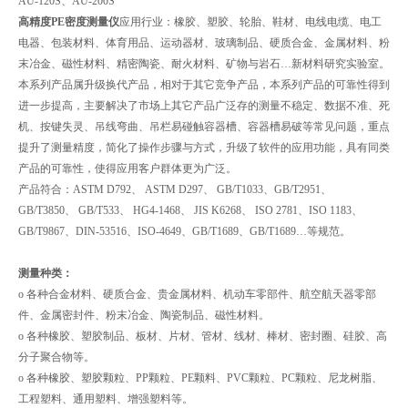
AU-120S、AU-200S
高精度PE密度测量仪
应用行业：橡胶、塑胶、轮胎、鞋材、电线电缆、电工
电器、包装材料、体育用品、运动器材、玻璃制品、硬质合金、金属材料、粉
末冶金、磁性材料、精密陶瓷、耐火材料、矿物与岩石…新材料研究实验室。
本系列产品属升级换代产品，相对于其它竞争产品，本系列产品的可靠性得到
进一步提高，主要解决了市场上其它产品广泛存的测量不稳定、数据不准、死
机、按键失灵、吊线弯曲、吊栏易碰触容器槽、容器槽易破等常见问题，重点
提升了测量精度，简化了操作步骤与方式，升级了软件的应用功能，具有同类
产品的可靠性，使得应用客户群体更为广泛。
产品符合：ASTM D792、 ASTM D297、 GB/T1033、GB/T2951、
GB/T3850、 GB/T533、 HG4-1468、 JIS K6268、 ISO 2781、ISO 1183、
GB/T9867、DIN-53516、ISO-4649、GB/T1689、GB/T1689…等规范。
测量种类：
o 各种合金材料、硬质合金、贵金属材料、机动车零部件、航空航天器零部
件、金属密封件、粉末冶金、陶瓷制品、磁性材料。
o 各种橡胶、塑胶制品、板材、片材、管材、线材、棒材、密封圈、硅胶、高
分子聚合物等。
o 各种橡胶、塑胶颗粒、PP颗粒、PE颗料、PVC颗粒、PC颗粒、尼龙树脂、
工程塑料、通用塑料、增强塑料等。