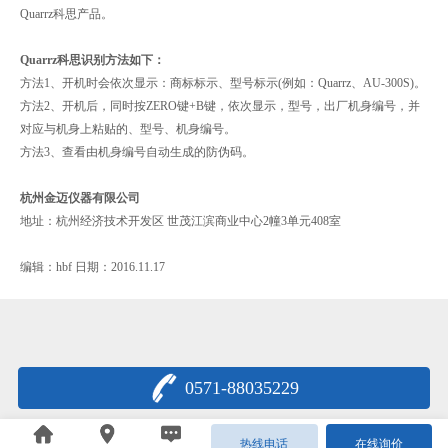
Quarrz科思产品。
Quarrz科思识别方法如下：
方法1、开机时会依次显示：商标标示、型号标示(例如：Quarrz、AU-300S)。
方法2、开机后，同时按ZERO键+B键，依次显示，型号，出厂机身编号，并
对应与机身上粘贴的、型号、机身编号。
方法3、查看由机身编号自动生成的防伪码。
杭州金迈仪器有限公司
地址：杭州经济技术开发区 世茂江滨商业中心2幢3单元408室
编辑：hbf 日期：2016.11.17
0571-88035229
浙公网安备33011802000622号
热线电话
在线询价