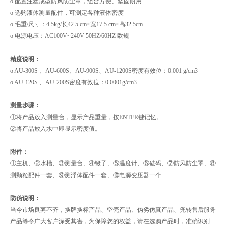
o 配置注塑成型防风防尘罩，组合方便、坚固耐用
o 选购液体测量配件，可测定各种液体密度
o 毛重/尺寸：4.5kg/长42.5 cm×宽17.5 cm×高32.5cm
o 电源电压：AC100V~240V 50HZ/60HZ 欧规
精度说明：
o AU-300S 、AU-600S、AU-900S、AU-1200S密度有效位：0.001 g/cm3
o AU-120S 、AU-200S密度有效位：0.0001g/cm3
测量步骤：
①将产品放入测量台，显示产品重量，按ENTER键记忆。
②将产品放入水中即显示密度值。
附件：
①主机、②水槽、③测量台、④镊子、⑤温度计、⑥砝码、⑦防风防尘罩、⑧
测颗粒配件一套、⑨测浮体配件一套、⑩电源变压器一个
防伪说明：
当今市场良莠不齐，换牌换标产品、空壳产品、伪劣仿真产品、兜转售后服务
产品等令广大客户深受其害，为保障您的权益，请在选购产品时，准确识别