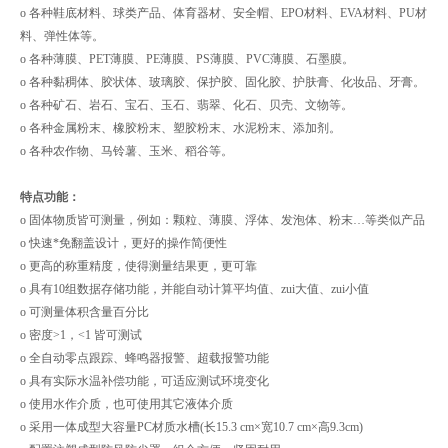
o 各种鞋底材料、球类产品、体育器材、安全帽、EPO材料、EVA材料、PU材
料、弹性体等。
o 各种薄膜、PET薄膜、PE薄膜、PS薄膜、PVC薄膜、石墨膜。
o 各种黏稠体、胶状体、玻璃胶、保护胶、固化胶、护肤膏、化妆品、牙膏。
o 各种矿石、岩石、宝石、玉石、翡翠、化石、贝壳、文物等。
o 各种金属粉末、橡胶粉末、塑胶粉末、水泥粉末、添加剂。
o 各种农作物、马铃薯、玉米、稻谷等。
特点功能：
o 固体物质皆可测量，例如：颗粒、薄膜、浮体、发泡体、粉末…等类似产品
o 快速*免翻盖设计，更好的操作简便性
o 更高的称重精度，使得测量结果更，更可靠
o 具有10组数据存储功能，并能自动计算平均值、zui大值、zui小值
o 可测量体积含量百分比
o 密度>1，<1 皆可测试
o 全自动零点跟踪、蜂鸣器报警、超载报警功能
o 具有实际水温补偿功能，可适应测试环境变化
o 使用水作介质，也可使用其它液体介质
o 采用一体成型大容量PC材质水槽(长15.3 cm×宽10.7 cm×高9.3cm)