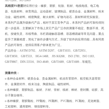
AU-120S、AU-200S
高精度PA密度计
应用行业：橡胶、塑胶、轮胎、鞋材、电线电缆、电工电
器、包装材料、体育用品、运动器材、玻璃制品、硬质合金、金属材料、粉末
冶金、磁性材料、精密陶瓷、耐火材料、矿物与岩石…新材料研究实验室。
本系列产品属升级换代产品，相对于其它竞争产品，本系列产品的可靠性得到
进一步提高，主要解决了市场上其它产品广泛存的测量不稳定、数据不准、死
机、按键失灵、吊线弯曲、吊栏易碰触容器槽、容器槽易破等常见问题，重点
提升了测量精度，简化了操作步骤与方式，升级了软件的应用功能，具有同类
产品的可靠性，使得应用客户群体更为广泛。
产品符合：ASTM D792、 ASTM D297、 GB/T1033、GB/T2951、
GB/T3850、 GB/T533、 HG4-1468、 JIS K6268、 ISO 2781、ISO 1183、
GB/T9867、DIN-53516、ISO-4649、GB/T1689、GB/T1689…等规范。
测量种类：
o 各种合金材料、硬质合金、贵金属材料、机动车零部件、航空航天器零部
件、金属密封件、粉末冶金、陶瓷制品、磁性材料。
o 各种橡胶、塑胶制品、板材、片材、管材、线材、棒材、密封圈、硅胶、高
分子聚合物等。
o 各种橡胶、塑胶颗粒、PP颗粒、PE颗料、PVC颗粒、PC颗粒、尼龙树脂、
工程塑料、通用塑料、增强塑料等。