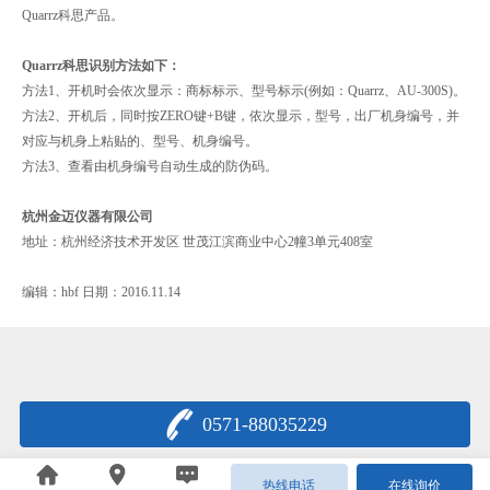
Quarrz科思产品。
Quarrz科思识别方法如下：
方法1、开机时会依次显示：商标标示、型号标示(例如：Quarrz、AU-300S)。
方法2、开机后，同时按ZERO键+B键，依次显示，型号，出厂机身编号，并
对应与机身上粘贴的、型号、机身编号。
方法3、查看由机身编号自动生成的防伪码。
杭州金迈仪器有限公司
地址：杭州经济技术开发区 世茂江滨商业中心2幢3单元408室
编辑：hbf 日期：2016.11.14
0571-88035229
浙公网安备33011802000622号
热线电话
在线询价