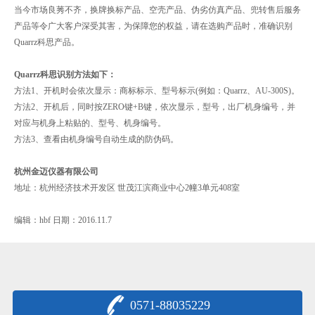
当今市场良莠不齐，换牌换标产品、空壳产品、伪劣仿真产品、兜转售后服务
产品等令广大客户深受其害，为保障您的权益，请在选购产品时，准确识别
Quarrz科思产品。
Quarrz科思识别方法如下：
方法1、开机时会依次显示：商标标示、型号标示(例如：Quarrz、AU-300S)。
方法2、开机后，同时按ZERO键+B键，依次显示，型号，出厂机身编号，并
对应与机身上粘贴的、型号、机身编号。
方法3、查看由机身编号自动生成的防伪码。
杭州金迈仪器有限公司
地址：杭州经济技术开发区 世茂江滨商业中心2幢3单元408室
编辑：hbf 日期：2016.11.7
0571-88035229