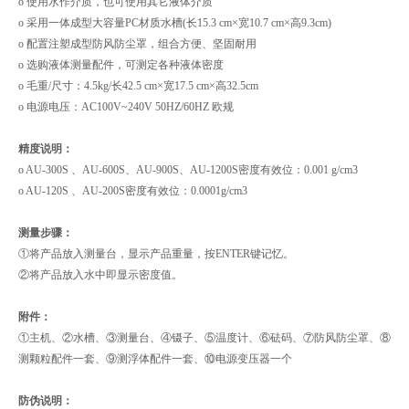
o 使用水作介质，也可使用其它液体介质
o 采用一体成型大容量PC材质水槽(长15.3 cm×宽10.7 cm×高9.3cm)
o 配置注塑成型防风防尘罩，组合方便、坚固耐用
o 选购液体测量配件，可测定各种液体密度
o 毛重/尺寸：4.5kg/长42.5 cm×宽17.5 cm×高32.5cm
o 电源电压：AC100V~240V 50HZ/60HZ 欧规
精度说明：
o AU-300S 、AU-600S、AU-900S、AU-1200S密度有效位：0.001 g/cm3
o AU-120S 、AU-200S密度有效位：0.0001g/cm3
测量步骤：
①将产品放入测量台，显示产品重量，按ENTER键记忆。
②将产品放入水中即显示密度值。
附件：
①主机、②水槽、③测量台、④镊子、⑤温度计、⑥砝码、⑦防风防尘罩、⑧
测颗粒配件一套、⑨测浮体配件一套、⑩电源变压器一个
防伪说明：