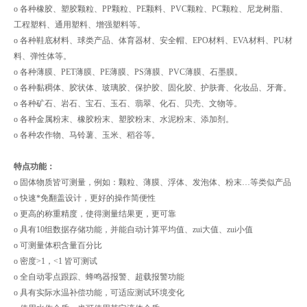
o 各种橡胶、塑胶颗粒、PP颗粒、PE颗料、PVC颗粒、PC颗粒、尼龙树脂、
工程塑料、通用塑料、增强塑料等。
o 各种鞋底材料、球类产品、体育器材、安全帽、EPO材料、EVA材料、PU材
料、弹性体等。
o 各种薄膜、PET薄膜、PE薄膜、PS薄膜、PVC薄膜、石墨膜。
o 各种黏稠体、胶状体、玻璃胶、保护胶、固化胶、护肤膏、化妆品、牙膏。
o 各种矿石、岩石、宝石、玉石、翡翠、化石、贝壳、文物等。
o 各种金属粉末、橡胶粉末、塑胶粉末、水泥粉末、添加剂。
o 各种农作物、马铃薯、玉米、稻谷等。
特点功能：
o 固体物质皆可测量，例如：颗粒、薄膜、浮体、发泡体、粉末…等类似产品
o 快速*免翻盖设计，更好的操作简便性
o 更高的称重精度，使得测量结果更，更可靠
o 具有10组数据存储功能，并能自动计算平均值、zui大值、zui小值
o 可测量体积含量百分比
o 密度>1，<1 皆可测试
o 全自动零点跟踪、蜂鸣器报警、超载报警功能
o 具有实际水温补偿功能，可适应测试环境变化