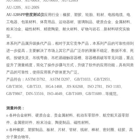
AU-300S、AU-600S、AU-900S、AU-1200S
AU-120S、AU-200S
AU-120SPP密度测试仪
应用行业：橡胶、塑胶、轮胎、鞋材、电线电缆、电
工电器、包装材料、体育用品、运动器材、玻璃制品、硬质合金、金属材料、
粉末冶金、磁性材料、精密陶瓷、耐火材料、矿物与岩石…新材料研究实验
室。
本系列产品属升级换代产品，相对于其它竞争产品，本系列产品的可靠性得到
进一步提高，主要解决了市场上其它产品广泛存的测量不稳定、数据不准、死
机、按键失灵、吊线弯曲、吊栏易碰触容器槽、容器槽易破等常见问题，重点
提升了测量精度，简化了操作步骤与方式，升级了软件的应用功能，具有同类
产品的可靠性，使得应用客户群体更为广泛。
产品符合：ASTM D792、 ASTM D297、 GB/T1033、GB/T2951、
GB/T3850、 GB/T533、 HG4-1468、 JIS K6268、 ISO 2781、ISO 1183、
GB/T9867、DIN-53516、ISO-4649、GB/T1689、GB/T1689…等规范。
测量种类：
o 各种合金材料、硬质合金、贵金属材料、机动车零部件、航空航天器零部
件、金属密封件、粉末冶金、陶瓷制品、磁性材料。
o 各种橡胶、塑胶制品、板材、片材、管材、线材、棒材、密封圈、硅胶、高
分子聚合物等。