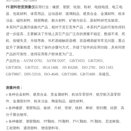
AU-120S、AU-200S
PE塑料密度测量仪
应用行业：橡胶、塑胶、轮胎、鞋材、电线电缆、电工电
器、包装材料、体育用品、运动器材、玻璃制品、硬质合金、金属材料、粉末
冶金、磁性材料、精密陶瓷、耐火材料、矿物与岩石…新材料研究实验室。
本系列产品属升级换代产品，相对于其它竞争产品，本系列产品的可靠性得到
进一步提高，主要解决了市场上其它产品广泛存的测量不稳定、数据不准、死
机、按键失灵、吊线弯曲、吊栏易碰触容器槽、容器槽易破等常见问题，重点
提升了测量精度，简化了操作步骤与方式，升级了软件的应用功能，具有同类
产品的可靠性，使得应用客户群体更为广泛。
产品符合：ASTM D792、 ASTM D297、 GB/T1033、GB/T2951、
GB/T3850、 GB/T533、 HG4-1468、 JIS K6268、 ISO 2781、ISO 1183、
GB/T9867、DIN-53516、ISO-4649、GB/T1689、GB/T1689…等规范。
测量种类：
o 各种合金材料、硬质合金、贵金属材料、机动车零部件、航空航天器零部
件、金属密封件、粉末冶金、陶瓷制品、磁性材料。
o 各种橡胶、塑胶制品、板材、片材、管材、线材、棒材、密封圈、硅胶、高
分子聚合物等。
o 各种橡胶、塑胶颗粒、PP颗粒、PE颗料、PVC颗粒、PC颗粒、尼龙树脂、
工程塑料、通用塑料、增强塑料等。