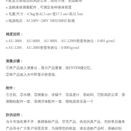
o 配置注塑成型防风防尘罩，组合方便、坚固耐用
o 选购液体测量配件，可测定各种液体密度
o 毛重/尺寸：4.5kg/长42.5 cm×宽17.5 cm×高32.5cm
o 电源电压：AC100V~240V 50HZ/60HZ 欧规
精度说明：
o AU-300S 、AU-600S、AU-900S、AU-1200S密度有效位：0.001 g/cm3
o AU-120S 、AU-200S密度有效位：0.0001g/cm3
测量步骤：
①将产品放入测量台，显示产品重量，按ENTER键记忆。
②将产品放入水中即显示密度值。
附件：
①主机、②水槽、③测量台、④镊子、⑤温度计、⑥砝码、⑦防风防尘罩、⑧
测颗粒配件一套、⑨测浮体配件一套、⑩电源变压器一个
防伪说明：
当今市场良莠不齐，换牌换标产品、空壳产品、伪劣仿真产品、兜转售后服务
产品等令广大客户深受其害，为保障您的权益，请在选购产品时，准确识别