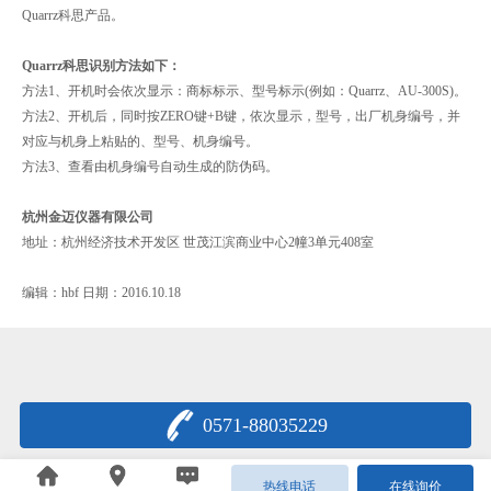
Quarrz科思产品。
Quarrz科思识别方法如下：
方法1、开机时会依次显示：商标标示、型号标示(例如：Quarrz、AU-300S)。
方法2、开机后，同时按ZERO键+B键，依次显示，型号，出厂机身编号，并
对应与机身上粘贴的、型号、机身编号。
方法3、查看由机身编号自动生成的防伪码。
杭州金迈仪器有限公司
地址：杭州经济技术开发区 世茂江滨商业中心2幢3单元408室
编辑：hbf 日期：2016.10.18
0571-88035229
浙公网安备33011802000622号
热线电话
在线询价