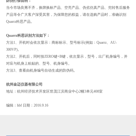
防伪打假说明：
当今市场良莠不齐，换牌换标产品、空壳产品、伪劣仿真产品、兜转售后服务
产品等令广大客户深受其害，为保障您的权益，请在选购产品时，准确识别
Quarrz科思产品。
Quarrz科思识别方法如下：
方法1、开机时会依次显示：商标标示、型号标示(例如：Quarrz、AU-
300VP)。
方法2、开机后，同时按ZERO键+B键，依次显示，型号，出厂机身编号，并
对应与机身上粘贴的、型号、机身编号。
方法3、查看由机身编号自动生成的防伪码。
杭州金迈仪器有限公司
地址：杭州经济技术开发区世茂江滨商业中心2幢3单元408室
编辑：hbf 日期：2016.9.16