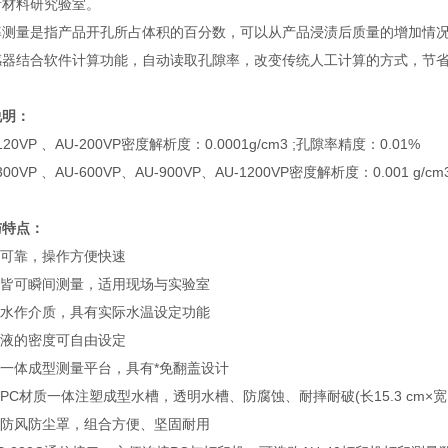
新材料研究验室。
率测量是指产品开孔所占体积的百分数，可以从产品浸渍后质量的增加情况而
感器结合软件计算功能，自动读取孔隙率，改变传统人工计算的方式，节省
说明：
-120VP 、AU-200VP密度解析度：0.0001g/cm3 ;孔隙率精度：0.01%
-300VP 、AU-600VP、AU-900VP、AU-1200VP密度解析度：0.001 g/
与特点：
量可靠，操作方便快速
状皆可瞬间测量，适用现场与实验室
用水作介质，具有实际水温设定功能
渍液的密度可自由设定
用一体成型测量平台，具有*免翻盖设计
用PC材质一体注塑成型水槽，透明水槽、防腐蚀、耐摔耐破(长15.3 cm×宽10.7
置防风防尘罩，组合方便、坚固耐用