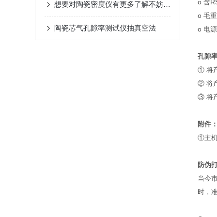
o 含
想要对陶瓷密度仪有更多了解不妨看看这些吧
o 毛重
陶瓷芯气孔隙率测试仪抽真空法
o 电源
孔隙
① 将
② 将
③ 将
附件
①主
防伪
当今
时，准