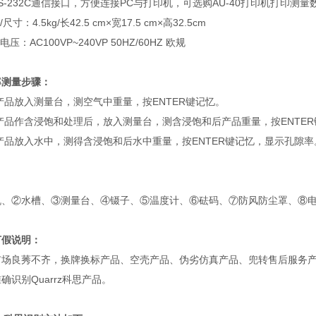
RS-232C通信接口，方便连接PC与打印机，可选购AU-40打印机打印测量
/尺寸：4.5kg/长42.5 cm×宽17.5 cm×高32.5cm
电压：AC100VP~240VP 50HZ/60HZ 欧规
率测量步骤：
产品放入测量台，测空气中重量，按ENTER键记忆。
产品作含浸饱和处理后，放入测量台，测含浸饱和后产品重量，按ENTE
产品放入水中，测得含浸饱和后水中重量，按ENTER键记忆，显示孔隙率
：
机、②水槽、③测量台、④镊子、⑤温度计、⑥砝码、⑦防风防尘罩、⑧
打假说明：
市场良莠不齐，换牌换标产品、空壳产品、伪劣仿真产品、兜转售后服务
确识别Quarrz科思产品。