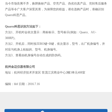
当今市场良莠不齐，换牌换标产品、空壳产品、伪劣仿真产品、兜转售后服务
产品等令广大客户深受其害，为保障您的权益，请在选购产品时，准确识别
Quarrz科思产品。
Quarrz科思识别方法如下：
方法1、开机时会依次显示：商标标示、型号标示(例如：Quarrz、AU-
300RP)。
方法2、开机后，同时按ZERO键+B键，依次显示，型号，出厂机身编号，并
对应与机身上粘贴的、型号、机身编号。
方法3、查看由机身编号自动生成的防伪码。
杭州金迈仪器有限公司
地址：杭州经济技术开发区 世茂江滨商业中心2幢3单元408室
编辑：hbf 日期：2016.7.16