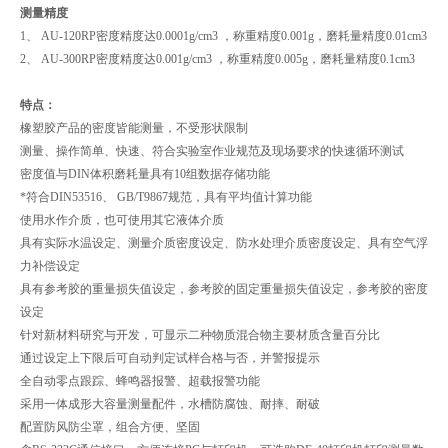
测量精度
1、 AU-120RP密度精度达0.0001g/cm3 ，称重精度0.001g，磨耗量精度0.01cm3
2、 AU-300RP密度精度达0.001g/cm3 ，称重精度0.005g，磨耗量精度0.1cm3
特点：
橡塑胶产品的密度皆能测量，不受形状限制
测量、操作简单、快速、符合实验室作业规范及现场要求的快速循环测试
密度值与DIN体积磨耗量具有10组数据存储功能
*符合DIN53516、 GB/T9867规范，具有平均值计算功能
使用水作介质，也可使用其它液体介质
具有实际水温设定、测量介质密度设定、防水处理介质密度设定、具有空气浮
力补偿设定
具有参考胶的重量损失值设定，参考胶的固定重量损失值设定，参考胶的密度
设定
针对新材料研究与开发，可显示二种物质混合物主要材质含量百分比
通过设定上下限后可自动判定试样合格与否，并警报提示
全自动零点跟踪、蜂鸣器报警、超载报警功能
采用一体成形大容量测量配件，水槽防腐蚀、耐摔、耐破
配置防风防尘罩，组合方便、坚固