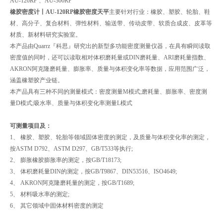
AU-120RP 、AU-300RP
橡胶密度计丨AU-120RP橡胶密度天平
主要针对行业：橡胶、塑胶、轮胎、鞋
材、高分子、复合材料、弹性材料、输送带、传动皮带、软质合成皮、皮革等
材质、新材料研究实验室。
本产品由Quarrz『科思』研究出的新型多功能密度测量仪器，在具有瞬间读取
密度值的同时，还可以读取相对体积磨耗量或DIN磨耗量、ARI磨耗量指数、
AKRON阿克隆磨耗量、膨胀率、质量与体积变化率等数据，应用范围广泛，
涵盖橡塑胶产业链。
本产品具有三种不同的测量模式：密度测量M模式;磨耗量、膨胀率、密度测
量D模式;吸水率、质量与体积变化率测量L模式
可测量项目及：
1、 橡胶、塑胶、轮胎等领域固体密度的测定，及质量与体积变化率的测定，
按ASTM D792、ASTM D297、GB/T533等执行;
2、 膨胀橡胶膨胀率的测定，按GB/T18173;
3、 体积磨耗量DIN的测定，按GB/T9867、DIN53516、ISO4649;
4、 AKRON阿克隆磨耗量的测定，按GB/T1689;
5、 材料吸水率的测定;
6、 其它领域中固体材料密度的测定