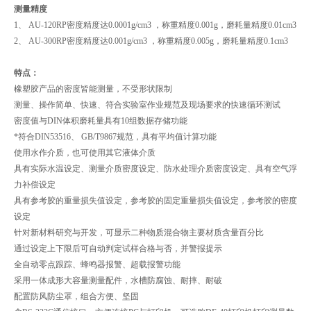
测量精度
1、 AU-120RP密度精度达0.0001g/cm3 ，称重精度0.001g，磨耗量精度0.01cm3
2、 AU-300RP密度精度达0.001g/cm3 ，称重精度0.005g，磨耗量精度0.1cm3
特点：
橡塑胶产品的密度皆能测量，不受形状限制
测量、操作简单、快速、符合实验室作业规范及现场要求的快速循环测试
密度值与DIN体积磨耗量具有10组数据存储功能
*符合DIN53516、 GB/T9867规范，具有平均值计算功能
使用水作介质，也可使用其它液体介质
具有实际水温设定、测量介质密度设定、防水处理介质密度设定、具有空气浮
力补偿设定
具有参考胶的重量损失值设定，参考胶的固定重量损失值设定，参考胶的密度
设定
针对新材料研究与开发，可显示二种物质混合物主要材质含量百分比
通过设定上下限后可自动判定试样合格与否，并警报提示
全自动零点跟踪、蜂鸣器报警、超载报警功能
采用一体成形大容量测量配件，水槽防腐蚀、耐摔、耐破
配置防风防尘罩，组合方便、坚固