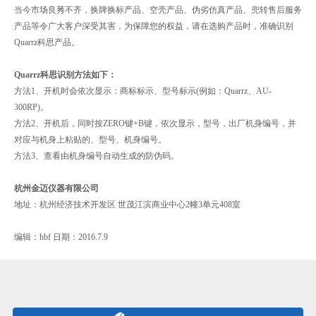
当今市场良莠不齐，换牌换标产品、空壳产品、伪劣仿真产品、兜转售后服务
产品等令广大客户深受其害，为保障您的权益，请在选购产品时，准确识别
Quarrz科思产品。
Quarrz科思识别方法如下：
方法1、开机时会依次显示：商标标示、型号标示(例如：Quarrz、AU-
300RP)。
方法2、开机后，同时按ZERO键+B键，依次显示，型号，出厂机身编号，并
对应与机身上粘贴的、型号、机身编号。
方法3、查看由机身编号自动生成的防伪码。
杭州金迈仪器有限公司
地址：杭州经济技术开发区 世茂江滨商业中心2幢3单元408室
编辑：hbf 日期：2016.7.9