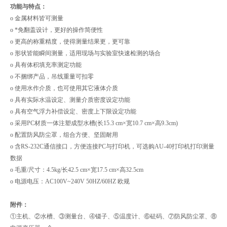
功能与特点：
o 金属材料皆可测量
o *免翻盖设计，更好的操作简便性
o 更高的称重精度，使得测量结果更，更可靠
o 形状皆能瞬间测量，适用现场与实验室快速检测的场合
o 具有体积填充率测定功能
o 不捆绑产品，吊线重量可扣零
o 使用水作介质，也可使用其它液体介质
o 具有实际水温设定、测量介质密度设定功能
o 具有空气浮力补偿设定、密度上下限设定功能
o 采用PC材质一体注塑成型水槽(长15.3 cm×宽10.7 cm×高9.3cm)
o 配置防风防尘罩，组合方便、坚固耐用
o 含RS-232C通信接口，方便连接PC与打印机，可选购AU-40打印机打印测量
数据
o 毛重/尺寸：4.5kg/长42.5 cm×宽17.5 cm×高32.5cm
o 电源电压：AC100V~240V 50HZ/60HZ 欧规
附件：
①主机、②水槽、③测量台、④镊子、⑤温度计、⑥砝码、⑦防风防尘罩、⑧