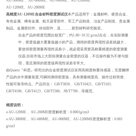
AU-300ME 、AU-600ME、AU-900ME、AU-1200ME
AU-120ME、AU-200ME
高精度AU-120ME合金材料密度测试仪
本产品适用于：金属材料、硬质合金、
有色金属、稀有金属、航天器零部件、军工产品制造、冶金产品制造、贵金属
制品、金属密封件、传动部件、及………新型材料研究验室。
合金产品的密度范围比较宽广，约1.80~19.32 g/cm3左右，在实际测量
中，密度值越大重量值越小的产品，测得的密度再现性误差就越大，
要使得密度测量再现性误差小，就必需采用更高称重精度的密度测量
仪器;目前市场上大部份测量合金密度的仪器，不仅操作极为不便与烦
琐，需且测得的密度值再现性误差非常大。
由Quarrz『科思』研究出的合金密度测试仪采用高精度称重传感器，无需捆绑
产品的水中测量装置;可瞬间测得密度值，具有测量精度高、操作过程简便、
性能可靠等特点。产品符合： GB/T3850、 GB/T10421、GB/T5163、
GB/T4196、GB/T4123、GB/T5586、JB/T7780…等规范。
精度说明：
o AU-120ME 、AU-200ME密度解析度：0.0001g/cm3
o AU-300ME 、AU-600ME、AU-900ME、AU-1200ME密度解析度：0.001
g/cm3