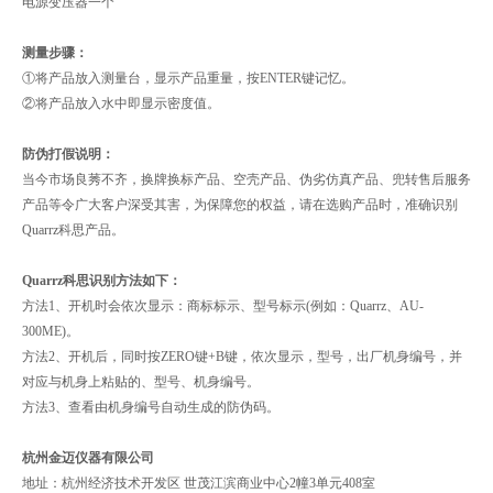
电源变压器一个
测量步骤：
①将产品放入测量台，显示产品重量，按ENTER键记忆。
②将产品放入水中即显示密度值。
防伪打假说明：
当今市场良莠不齐，换牌换标产品、空壳产品、伪劣仿真产品、兜转售后服务
产品等令广大客户深受其害，为保障您的权益，请在选购产品时，准确识别
Quarrz科思产品。
Quarrz科思识别方法如下：
方法1、开机时会依次显示：商标标示、型号标示(例如：Quarrz、AU-
300ME)。
方法2、开机后，同时按ZERO键+B键，依次显示，型号，出厂机身编号，并
对应与机身上粘贴的、型号、机身编号。
方法3、查看由机身编号自动生成的防伪码。
杭州金迈仪器有限公司
地址：杭州经济技术开发区 世茂江滨商业中心2幢3单元408室