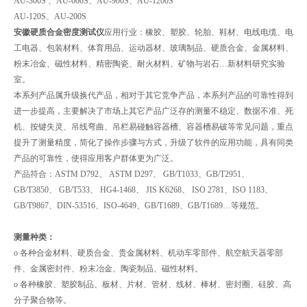
AU-300S 、AU-600S、AU-900S、AU-1200S
AU-120S、AU-200S
安徽硬质合金密度测试仪
应用行业：橡胶、塑胶、轮胎、鞋材、电线电缆、电
工电器、包装材料、体育用品、运动器材、玻璃制品、硬质合金、金属材料、
粉末冶金、磁性材料、精密陶瓷、耐火材料、矿物与岩石…新材料研究实验
室。
本系列产品属升级换代产品，相对于其它竞争产品，本系列产品的可靠性得到
进一步提高，主要解决了市场上其它产品广泛存的测量不稳定、数据不准、死
机、按键失灵、吊线弯曲、吊栏易碰触容器槽、容器槽易破等常见问题，重点
提升了测量精度，简化了操作步骤与方式，升级了软件的应用功能，具有同类
产品的可靠性，使得应用客户群体更为广泛。
产品符合：ASTM D792、 ASTM D297、 GB/T1033、GB/T2951、
GB/T3850、 GB/T533、 HG4-1468、 JIS K6268、 ISO 2781、ISO 1183、
GB/T9867、DIN-53516、ISO-4649、GB/T1689、GB/T1689…等规范。
测量种类：
o 各种合金材料、硬质合金、贵金属材料、机动车零部件、航空航天器零部
件、金属密封件、粉末冶金、陶瓷制品、磁性材料。
o 各种橡胶、塑胶制品、板材、片材、管材、线材、棒材、密封圈、硅胶、高
分子聚合物等。