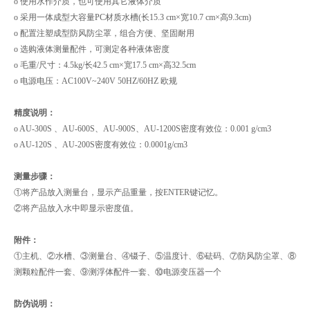
o 使用水作介质，也可使用其它液体介质
o 采用一体成型大容量PC材质水槽(长15.3 cm×宽10.7 cm×高9.3cm)
o 配置注塑成型防风防尘罩，组合方便、坚固耐用
o 选购液体测量配件，可测定各种液体密度
o 毛重/尺寸：4.5kg/长42.5 cm×宽17.5 cm×高32.5cm
o 电源电压：AC100V~240V 50HZ/60HZ 欧规
精度说明：
o AU-300S 、AU-600S、AU-900S、AU-1200S密度有效位：0.001 g/cm3
o AU-120S 、AU-200S密度有效位：0.0001g/cm3
测量步骤：
①将产品放入测量台，显示产品重量，按ENTER键记忆。
②将产品放入水中即显示密度值。
附件：
①主机、②水槽、③测量台、④镊子、⑤温度计、⑥砝码、⑦防风防尘罩、⑧
测颗粒配件一套、⑨测浮体配件一套、⑩电源变压器一个
防伪说明：