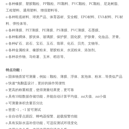
o 各种橡胶、塑胶颗粒、PP颗粒、PE颗料、PVC颗粒、PC颗粒、尼龙树脂、
工程塑料、通用塑料、增强塑料等。
o 各种鞋底材料、球类产品、体育器材、安全帽、EPO材料、EVA材料、PU材
料、弹性体等。
o 各种薄膜、PET薄膜、PE薄膜、PS薄膜、PVC薄膜、石墨膜。
o 各种黏稠体、胶状体、玻璃胶、保护胶、固化胶、护肤膏、化妆品、牙膏。
o 各种矿石、岩石、宝石、玉石、翡翠、化石、贝壳、文物等。
o 各种金属粉末、橡胶粉末、塑胶粉末、水泥粉末、添加剂。
o 各种农作物、马铃薯、玉米、稻谷等。
特点功能：
o 固体物质皆可测量，例如：颗粒、薄膜、浮体、发泡体、粉末…等类似产品
o 快速*免翻盖设计，更好的操作简便性
o 更高的称重精度，使得测量结果更，更可靠
o 具有10组数据存储功能，并能自动计算平均值、zui大值、zui小值
o 可测量体积含量百分比
o 密度>1，<1 皆可测试
o 全自动零点跟踪、蜂鸣器报警、超载报警功能
o 具有实际水温补偿功能，可适应测试环境变化