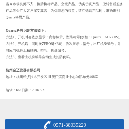
当今市场良莠不齐，换牌换标产品、空壳产品、伪劣仿真产品、兜转售后服务
产品等令广大客户深受其害，为保障您的权益，请在选购产品时，准确识别
Quarrz科思产品。
Quarrz科思识别方法如下：
方法1、开机时会依次显示：商标标示、型号标示(例如：Quarrz、AU-300S)。
方法2、开机后，同时按ZERO键+B键，依次显示，型号，出厂机身编号，并
对应与机身上粘贴的、型号、机身编号。
方法3、查看由机身编号自动生成的防伪码。
杭州金迈仪器有限公司
地址：杭州经济技术开发区 世茂江滨商业中心2幢3单元408室
编辑：hbf 日期：2016.6.21
0571-88035229