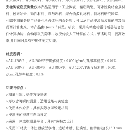
AU-300VP、AU-600VP、AU-900VP、AU-1200VP、AU-120VP、AU-200VP
安徽陶瓷密度测量仪
本产品适用于：工业陶瓷、精密陶瓷、可渗性烧结金属材
料、粉末冶金、磁性材料、煤与岩石、聚合物多孔材料，新材料研究验室。
孔隙率测量是指产品开孔所占体积的百分数，可以从产品浸渍后质量的增加情
况而计算出来。本产品由Quarrz『科思』研究，采用高精度称重传感器结合软
件计算功能，自动读取孔隙率，改变传统人工计算的方式，节省时间、提高效
率;并且同时具有密度值测定功能。
精度说明：
o AU-120VP 、AU-200VP密度解析度：0.0001g/cm3 ;孔隙率精度：0.01%
o AU-300VP 、AU-600VP、AU-900VP、AU-1200VP密度解析度：0.001
g/cm3;孔隙率精度：0.1%
功能与特点：
o 测量可靠，操作方便快速
o 形状皆可瞬间测量，适用现场与实验室
o 使用水作介质，具有实际水温设定功能
o 浸渍液的密度可自由设定
o 采用一体成型测量平台，具有*免翻盖设计
o 采用PC材质一体注塑成型水槽，透明水槽、防腐蚀、耐摔耐破(长15.3 cm×