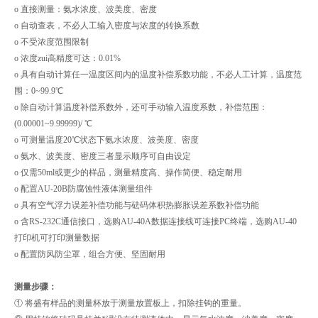
o 直接测量：氨水浓度、波美度、密度
o 自动查表，不必人工输入密度与浓度的转换系数
o 不受浓度范围限制
o 浓度zui高精度可达：0.01%
o 具有自动计算任一温度区间内的温度补偿系数功能，不必人工计算，温度范
围：0~99.9℃
o 除自动计算温度补偿系数外，还可手动输入温度系数，补偿范围：
(0.00001~9.99999)/ ℃
o 可测量温度20℃状态下氨水浓度、波美度、密度
o 氨水、波美度、密度三者显示顺序可自由设定
o 仅需50ml或更少的样品，测量精度高、操作简便、稳定耐用
o 配置AU-20B防腐蚀性液体测量组件
o 具有空气浮力误差补偿功能与砝码体积热膨胀误差系数补偿功能
o 含RS-232C通信接口，选购AU-40A数据连接线可连接PC终端，选购AU-40
打印机可打印测量数据
o 配置防风防尘罩，组合方便、坚固耐用
测量步骤：
① 将盛有样品的测量杯放于测量放置板上，扣除挂钩的重量。