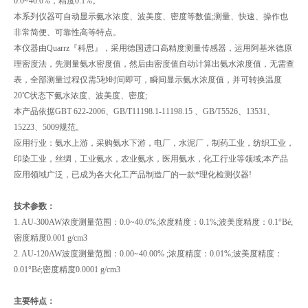
0.0~40.0%，精度0.1%。
本系列仪器可自动显示氨水浓度、波美度、密度等数值;测量、快速、操作也
非常简便、可靠性高等特点。
本仪器由Quarrz『科思』，采用德国进口高精度测量传感器，运用阿基米德原
理密度法，先测量氨水密度值，然后由密度值自动计算出氨水浓度值，无需查
表，全部测量过程仅需5秒时间即可，瞬间显示氨水浓度值，并可转换温度
20℃状态下氨水浓度、波美度、密度;
本产品依据GBT 622-2006、GB/T11198.1-11198.15 、GB/T5526、13531、
15223、5009规范。
应用行业：氨水上游，采购氨水下游，电厂，水泥厂，制药工业，纺织工业，
印染工业，丝绸，工业氨水，农业氨水，医用氨水，化工行业等领域;本产品
应用领域广泛，已成为各大化工产品制造厂的一款*理化检测仪器!
技术参数：
1. AU-300AW浓度测量范围：0.0~40.0%;浓度精度：0.1%;波美度精度：0.1°Bé;
密度精度0.001 g/cm3
2. AU-120AW波度测量范围：0.00~40.00% ;浓度精度：0.01%;波美度精度：
0.01°Bé;密度精度0.0001 g/cm3
主要特点：