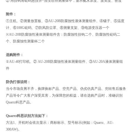
② 用挂钩将砝码悬挂并*浸没在待测液体中，显示氨水浓度、波美度、密度
附件：
①主机、②测量放置板、③AU-20B防腐蚀性液体测量组件、④镊子、⑤温度
计、⑥100G砝码、⑦防风防尘罩、⑧测量支架、⑨电源变压器一个
※AU-20B防腐蚀性液体测量组件含：防腐蚀性挂钩二个、防腐蚀性砝码二
个、防腐蚀性测量杯二个
选购附件：
①AU-40打印机、② AU-20B防腐蚀性液体测量组件、③AU-20A液体测量组
件
防伪打假说明：
当今市场良莠不齐，换牌换标产品、空壳产品、伪劣仿真产品、兜转售后服务
产品等令广大客户深受其害，为保障您的权益，请在选购产品时，准确识别
Quarrz科思产品。
Quarrz科思识别方法如下：
方法1、开机时会依次显示：商标标示、型号标示(例如：Quarrz、AU-
300AW)。