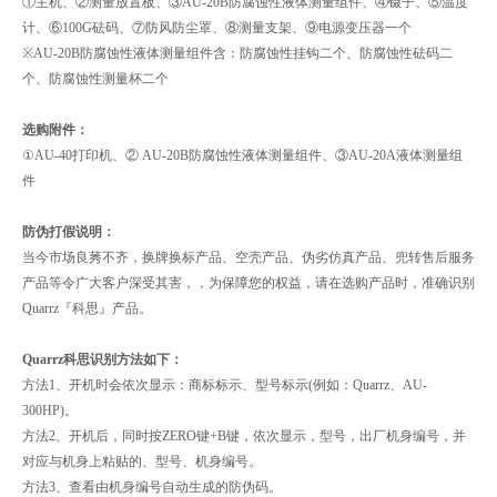
①主机、②测量放置板、③AU-20B防腐蚀性液体测量组件、④镊子、⑤温度
计、⑥100G砝码、⑦防风防尘罩、⑧测量支架、⑨电源变压器一个
※AU-20B防腐蚀性液体测量组件含：防腐蚀性挂钩二个、防腐蚀性砝码二
个、防腐蚀性测量杯二个
选购附件：
①AU-40打印机、② AU-20B防腐蚀性液体测量组件、③AU-20A液体测量组
件
防伪打假说明：
当今市场良莠不齐，换牌换标产品、空壳产品、伪劣仿真产品、兜转售后服务
产品等令广大客户深受其害，，为保障您的权益，请在选购产品时，准确识别
Quarrz『科思』产品。
Quarrz科思识别方法如下：
方法1、开机时会依次显示：商标标示、型号标示(例如：Quarrz、AU-
300HP)。
方法2、开机后，同时按ZERO键+B键，依次显示，型号，出厂机身编号，并
对应与机身上粘贴的、型号、机身编号。
方法3、查看由机身编号自动生成的防伪码。