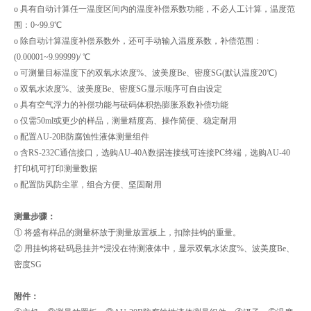
o 具有自动计算任一温度区间内的温度补偿系数功能，不必人工计算，温度范
围：0~99.9℃
o 除自动计算温度补偿系数外，还可手动输入温度系数，补偿范围：
(0.00001~9.99999)/ ℃
o 可测量目标温度下的双氧水浓度%、波美度Be、密度SG(默认温度20℃)
o 双氧水浓度%、波美度Be、密度SG显示顺序可自由设定
o 具有空气浮力的补偿功能与砝码体积热膨胀系数补偿功能
o 仅需50ml或更少的样品，测量精度高、操作简便、稳定耐用
o 配置AU-20B防腐蚀性液体测量组件
o 含RS-232C通信接口，选购AU-40A数据连接线可连接PC终端，选购AU-40
打印机可打印测量数据
o 配置防风防尘罩，组合方便、坚固耐用
测量步骤：
① 将盛有样品的测量杯放于测量放置板上，扣除挂钩的重量。
② 用挂钩将砝码悬挂并*浸没在待测液体中，显示双氧水浓度%、波美度Be、
密度SG
附件：