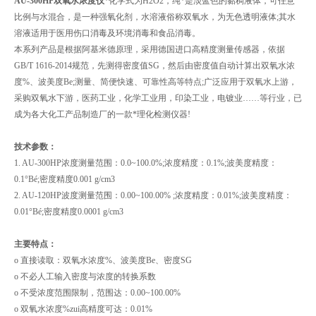
AU-300HP双氧水浓度仪
*化学式为H2O2，纯*是淡蓝色的黏稠液体，可任意
比例与水混合，是一种强氧化剂，水溶液俗称双氧水，为无色透明液体;其水
溶液适用于医用伤口消毒及环境消毒和食品消毒。
本系列产品是根据阿基米德原理，采用德国进口高精度测量传感器，依据
GB/T 1616-2014规范，先测得密度值SG，然后由密度值自动计算出双氧水浓
度%、波美度Be;测量、简便快速、可靠性高等特点;广泛应用于双氧水上游，
采购双氧水下游，医药工业，化学工业用，印染工业，电镀业……等行业，已
成为各大化工产品制造厂的一款*理化检测仪器!
技术参数：
1. AU-300HP浓度测量范围：0.0~100.0%;浓度精度：0.1%;波美度精度：
0.1°Bé;密度精度0.001 g/cm3
2. AU-120HP波度测量范围：0.00~100.00% ;浓度精度：0.01%;波美度精度：
0.01°Bé;密度精度0.0001 g/cm3
主要特点：
o 直接读取：双氧水浓度%、波美度Be、密度SG
o 不必人工输入密度与浓度的转换系数
o 不受浓度范围限制，范围达：0.00~100.00%
o 双氧水浓度%zui高精度可达：0.01%