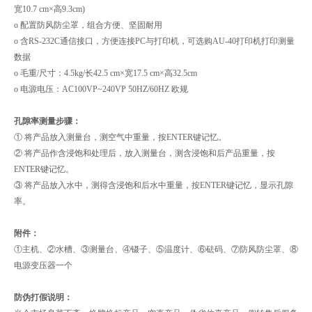
宽10.7 cm×高9.3cm)
o 配置防风防尘罩，组合方便、坚固耐用
o 含RS-232C通信接口，方便连接PC与打印机，可选购AU-40打印机打印测量
数据
o 毛重/尺寸：4.5kg/长42.5 cm×宽17.5 cm×高32.5cm
o 电源电压：AC100VP~240VP 50HZ/60HZ 欧规
孔隙率测量步骤：
① 将产品放入测量台，测空气中重量，按ENTER键记忆。
② 将产品作含浸饱和处理后，放入测量台，测含浸饱和后产品重量，按
ENTER键记忆。
③ 将产品放入水中，测得含浸饱和后水中重量，按ENTER键记忆，显示孔隙
率。
附件：
①主机、②水槽、③测量台、④镊子、⑤温度计、⑥砝码、⑦防风防尘罩、⑧
电源变压器一个
防伪打假说明：