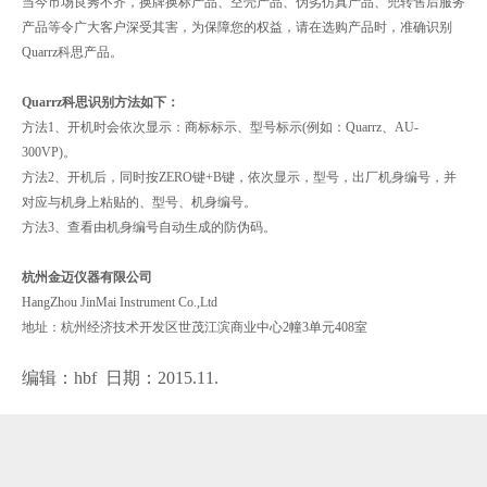
当今市场良莠不齐，换牌换标产品、空壳产品、伪劣仿真产品、兜转售后服务
产品等令广大客户深受其害，为保障您的权益，请在选购产品时，准确识别
Quarrz科思产品。
Quarrz科思识别方法如下：
方法1、开机时会依次显示：商标标示、型号标示(例如：Quarrz、AU-
300VP)。
方法2、开机后，同时按ZERO键+B键，依次显示，型号，出厂机身编号，并
对应与机身上粘贴的、型号、机身编号。
方法3、查看由机身编号自动生成的防伪码。
杭州金迈仪器有限公司
HangZhou JinMai Instrument Co.,Ltd
地址：杭州经济技术开发区世茂江滨商业中心2幢3单元408室
编辑：hbf 日期：2015.
11
.