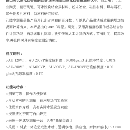
佛山测试碳化硅密度的仪器,深圳经济型碳化硅密度测试仪
本产品适用于：工
业陶瓷、精密陶瓷、可渗性烧结金属材料、粉末冶金、磁性材料、煤与岩石、
聚合物多孔材料，新材料研究验室。
孔隙率测量是指产品开孔所占体积的百分数，可以从产品浸渍后质量的增加情
况而计算出来。本产品由Quarrz『科思』研究，采用高精度称重传感器结合软
件计算功能，自动读取孔隙率，改变传统人工计算的方式，节省时间、提高效
率;并且同时具有密度值测定功能。
精度说明：
o AU-120VP 、AU-200VP密度解析度：0.0001g/cm3 ;孔隙率精度：0.01%
o AU-300VP 、AU-600VP、AU-900VP、AU-1200VP密度解析度：0.001
g/cm3;孔隙率精度：0.1%
功能与特点：
o 测量可靠，操作方便快速
o 形状皆可瞬间测量，适用现场与实验室
o 使用水作介质，具有实际水温设定功能
o 浸渍液的密度可自由设定
o 采用一体成型测量平台，具有*免翻盖设计
o 采用PC材质一体注塑成型水槽，透明水槽、防腐蚀、耐摔耐破(长15.3 cm×