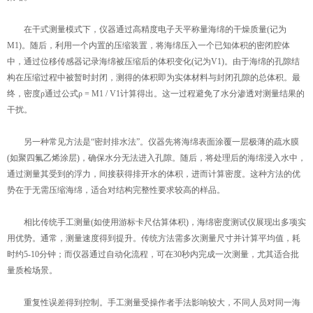
在干式测量模式下，仪器通过高精度电子天平称量海绵的干燥质量(记为
M1)。随后，利用一个内置的压缩装置，将海绵压入一个已知体积的密闭腔体
中，通过位移传感器记录海绵被压缩后的体积变化(记为V1)。由于海绵的孔隙结
构在压缩过程中被暂时封闭，测得的体积即为实体材料与封闭孔隙的总体积。最
终，密度ρ通过公式ρ = M1 / V1计算得出。这一过程避免了水分渗透对测量结果的
干扰。
另一种常见方法是“密封排水法”。仪器先将海绵表面涂覆一层极薄的疏水膜
(如聚四氟乙烯涂层)，确保水分无法进入孔隙。随后，将处理后的海绵浸入水中，
通过测量其受到的浮力，间接获得排开水的体积，进而计算密度。这种方法的优
势在于无需压缩海绵，适合对结构完整性要求较高的样品。
相比传统手工测量(如使用游标卡尺估算体积)，海绵密度测试仪展现出多项实
用优势。通常，测量速度得到提升。传统方法需多次测量尺寸并计算平均值，耗
时约5-10分钟；而仪器通过自动化流程，可在30秒内完成一次测量，尤其适合批
量质检场景。
重复性误差得到控制。手工测量受操作者手法影响较大，不同人员对同一海