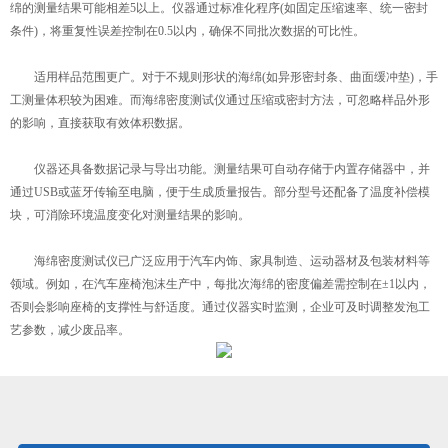
绵的测量结果可能相差5以上。仪器通过标准化程序(如固定压缩速率、统一密封
条件)，将重复性误差控制在0.5以内，确保不同批次数据的可比性。
适用样品范围更广。对于不规则形状的海绵(如异形密封条、曲面缓冲垫)，手
工测量体积较为困难。而海绵密度测试仪通过压缩或密封方法，可忽略样品外形
的影响，直接获取有效体积数据。
仪器还具备数据记录与导出功能。测量结果可自动存储于内置存储器中，并
通过USB或蓝牙传输至电脑，便于生成质量报告。部分型号还配备了温度补偿模
块，可消除环境温度变化对测量结果的影响。
海绵密度测试仪已广泛应用于汽车内饰、家具制造、运动器材及包装材料等
领域。例如，在汽车座椅泡沫生产中，每批次海绵的密度偏差需控制在±1以内，
否则会影响座椅的支撑性与舒适度。通过仪器实时监测，企业可及时调整发泡工
艺参数，减少废品率。