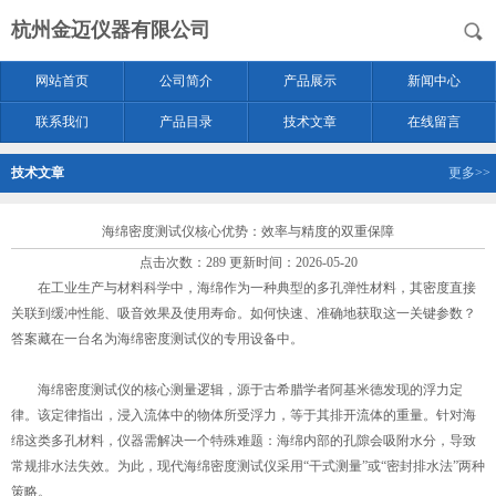
杭州金迈仪器有限公司
网站首页
公司简介
产品展示
新闻中心
联系我们
产品目录
技术文章
在线留言
技术文章
更多>>
海绵密度测试仪核心优势：效率与精度的双重保障
点击次数：289 更新时间：2026-05-20
在工业生产与材料科学中，海绵作为一种典型的多孔弹性材料，其密度直接
关联到缓冲性能、吸音效果及使用寿命。如何快速、准确地获取这一关键参数？
答案藏在一台名为海绵密度测试仪的专用设备中。
海绵密度测试仪的核心测量逻辑，源于古希腊学者阿基米德发现的浮力定
律。该定律指出，浸入流体中的物体所受浮力，等于其排开流体的重量。针对海
绵这类多孔材料，仪器需解决一个特殊难题：海绵内部的孔隙会吸附水分，导致
常规排水法失效。为此，现代海绵密度测试仪采用“干式测量”或“密封排水法”两种
策略。