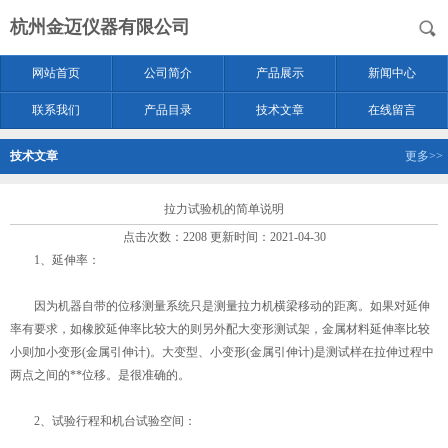
杭州金迈仪器有限公司
网站首页
公司简介
产品展示
新闻中心
联系我们
产品目录
技术文章
在线留言
技术文章
更多>>
拉力试验机的简单说明
点击次数：2208 更新时间：2021-04-30
1、延伸率：
因为机器自带的位移测量系统只是测量拉力机横梁移动的距离。如果对延伸
率有要求，如橡胶延伸率比较大的则另外配大变形测试架，金属材料延伸率比较
小则加小变形(金属引伸计)。大变型、小变形(金属引伸计)是测试样在拉伸过程中
两点之间的**位移。是很准确的。
2、试验行程和机台试验空间：