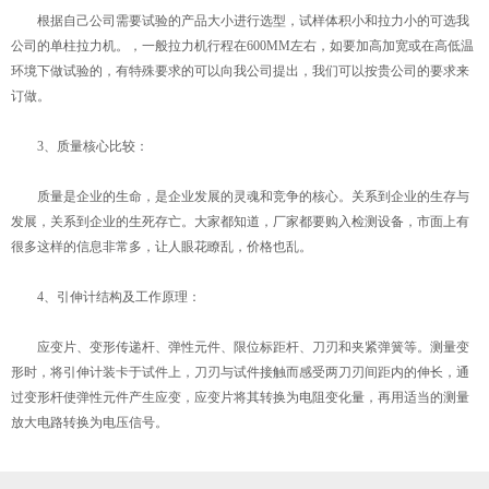
根据自己公司需要试验的产品大小进行选型，试样体积小和拉力小的可选我
公司的单柱拉力机。，一般拉力机行程在600MM左右，如要加高加宽或在高低温
环境下做试验的，有特殊要求的可以向我公司提出，我们可以按贵公司的要求来
订做。
3、质量核心比较：
质量是企业的生命，是企业发展的灵魂和竞争的核心。关系到企业的生存与
发展，关系到企业的生死存亡。大家都知道，厂家都要购入检测设备，市面上有
很多这样的信息非常多，让人眼花瞭乱，价格也乱。
4、引伸计结构及工作原理：
应变片、变形传递杆、弹性元件、限位标距杆、刀刃和夹紧弹簧等。测量变
形时，将引伸计装卡于试件上，刀刃与试件接触而感受两刀刃间距内的伸长，通
过变形杆使弹性元件产生应变，应变片将其转换为电阻变化量，再用适当的测量
放大电路转换为电压信号。