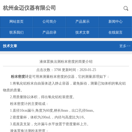
杭州金迈仪器有限公司
网站首页
公司简介
产品展示
新闻中心
联系我们
产品目录
技术文章
在线留言
技术文章
更多>>
液体置换法测粉末密度的简要介绍
点击次数：3798 更新时间：2020-01-25
粉末密度计
是可用来测量粉末密度的仪器，它的测量原理如下：
1.将氧化铝粉末自由落体进入静止容器，避免振动，测量已知体积的氧化铝
物质的质量。
2.用质量除以体积，得出氧化铝松装密度。
粉末密度计的主要组成：
1.直径10cm漏斗,角度为60度,柄长8mm，出口孔径6mm。
2.密度量杯，体积为200mL，内径与高度比为1/6。
3.底座及支架，允许漏斗水平放置于密度量杯上方。
液体置换法测粉末密度：