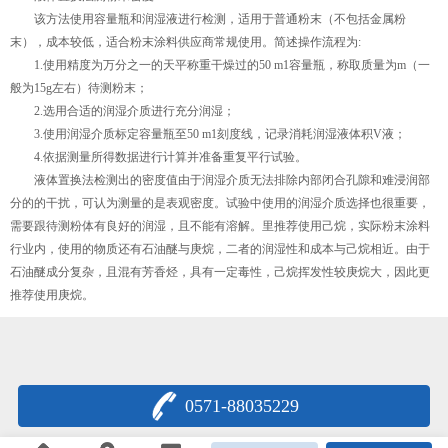
该方法使用容量瓶和润湿液进行检测，适用于普通粉末（不包括金属粉
末），成本较低，适合粉末涂料供应商常规使用。简述操作流程为:
1.使用精度为万分之一的天平称重干燥过的50 m1容量瓶，称取质量为m（一
般为15g左右）待测粉末；
2.选用合适的润湿介质进行充分润湿；
3.使用润湿介质标定容量瓶至50 m1刻度线，记录消耗润湿液体积V液；
4.依据测量所得数据进行计算并准备重复平行试验。
液体置换法检测出的密度值由于润湿介质无法排除内部闭合孔隙和难浸润部
分的的干扰，可认为测量的是表观密度。试验中使用的润湿介质选择也很重要，
需要跟待测粉体有良好的润湿，且不能有溶解。里推荐使用己烷，实际粉末涂料
行业内，使用的物质还有石油醚与庚烷，二者的润湿性和成本与己烷相近。由于
石油醚成分复杂，且混有芳香烃，具有一定毒性，己烷挥发性较庚烷大，因此更
推荐使用庚烷。
0571-88035229